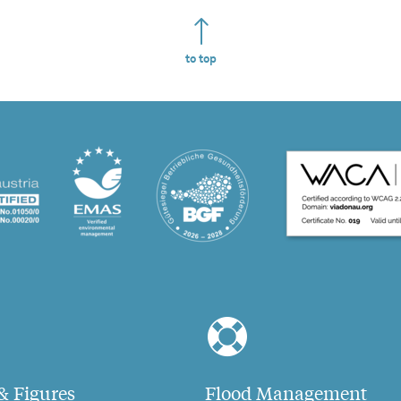
to top
& Figures
Flood Management