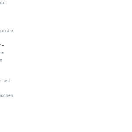
htet
 in die
? –
ein
en
 fast
gischen