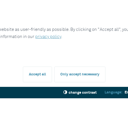
site as user-friendly as possible. By clicking on "Accept all", you
 information in our
privacy policy
.
Accept all
Only accept necessary
Language:
E
change contrast