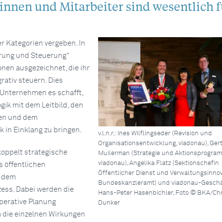
innen und Mitarbeiter sind wesentlich f
ier Kategorien vergeben. In
hrung und Steuerung“
nen ausgezeichnet, die ihr
ativ steuern. Dies
 Unternehmen es schafft,
gik mit dem Leitbild, den
en und dem
 in Einklang zu bringen.
v.l.n.r.: Ines Wilflingseder (Revision und
Organisationsentwicklung, viadonau), Ger
koppelt strategische
Muilerman (Strategie und Aktionsprogra
viadonau), Angelika Flatz (Sektionschefin
s öffentlichen
Öffentlicher Dienst und Verwaltungsinnov
 dem
Bundeskanzleramt) und viadonau-Geschä
ess. Dabei werden die
Hans-Peter Hasenbichler, Foto © BKA/Ch
perative Planung
Dunker
 die einzelnen Wirkungen