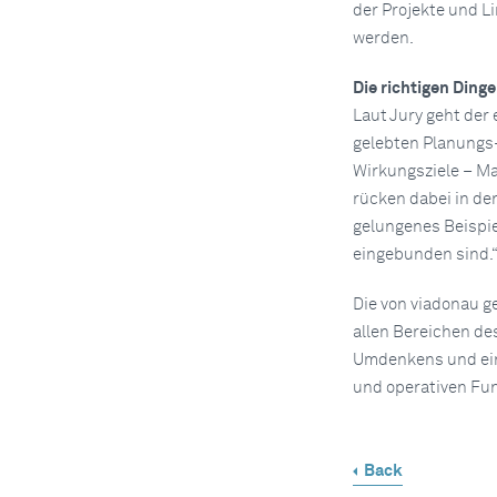
der Projekte und L
werden.
Die richtigen Dinge
Laut Jury geht der 
gelebten Planungs-
Wirkungsziele – Mac
rücken dabei in den 
gelungenes Beispiel
eingebunden sind.
Die von viadonau g
allen Bereichen de
Umdenkens und ein
und operativen Fu
Back