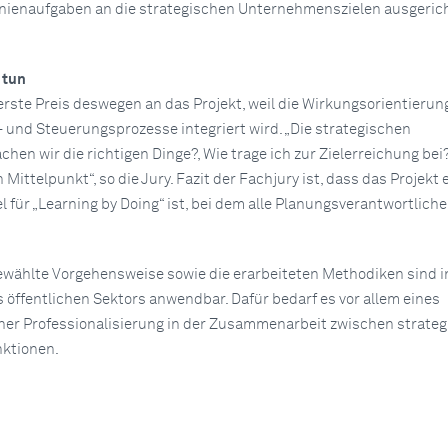
inienaufgaben an die strategischen Unternehmenszielen ausgeric
 tun
erste Preis deswegen an das Projekt, weil die Wirkungsorientierung
 und Steuerungsprozesse integriert wird. „Die strategischen
hen wir die richtigen Dinge?, Wie trage ich zur Zielerreichung bei
Mittelpunkt“, so die Jury. Fazit der Fachjury ist, dass das Projekt 
 für „Learning by Doing“ ist, bei dem alle Planungsverantwortlich
“
ewählte Vorgehensweise sowie die erarbeiteten Methodiken sind in
s öffentlichen Sektors anwendbar. Dafür bedarf es vor allem eines
er Professionalisierung in der Zusammenarbeit zwischen strate
nktionen.