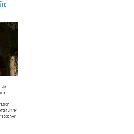
ür
t-Jan
mme,
ation,
ftsführer
ristopher