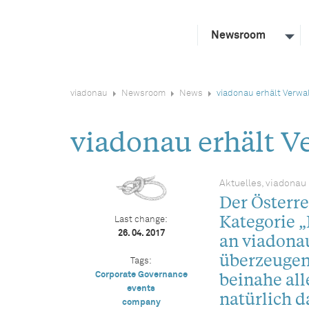
Newsroom
viadonau
Newsroom
News
viadonau erhält Verwa
viadonau erhält V
Aktuelles, viadonau
Der Österre
Kategorie 
Last change:
26. 04. 2017
an viadonau
überzeugen
Tags:
beinahe all
Corporate Governance
events
natürlich d
company