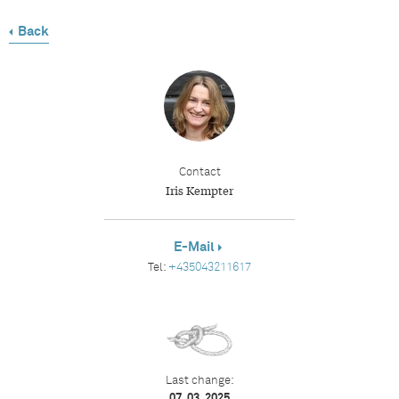
Back
Contact
Iris Kempter
E-Mail
Tel:
+435043211617
Last change:
07. 03. 2025