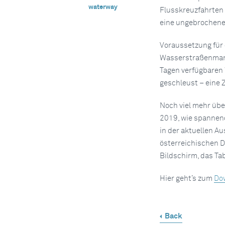
waterway
Flusskreuzfahrten 
eine ungebrochene 
Voraussetzung für 
Wasserstraßenmanag
Tagen verfügbaren 
geschleust – eine 
Noch viel mehr übe
2019, wie spannend
in der aktuellen 
österreichischen D
Bildschirm, das Ta
Hier geht’s zum
Do
Back