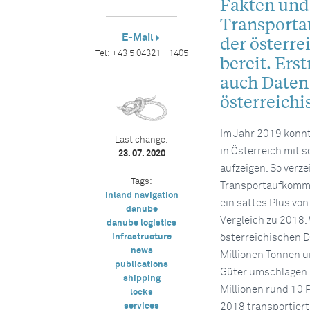
Fakten und
Transporta
E-Mail
der österr
Tel:
+43 5 04321 - 1405
bereit. Ers
auch Daten
österreichi
Im Jahr 2019 konn
Last change:
in Österreich mit 
23. 07. 2020
aufzeigen. So verz
Tags:
Transportaufkomme
inland navigation
ein sattes Plus vo
danube
Vergleich zu 2018.
danube logistics
infrastructure
österreichischen 
news
Millionen Tonnen 
publications
Güter umschlagen 
shipping
Millionen rund 10 
locks
services
2018 transportiert.