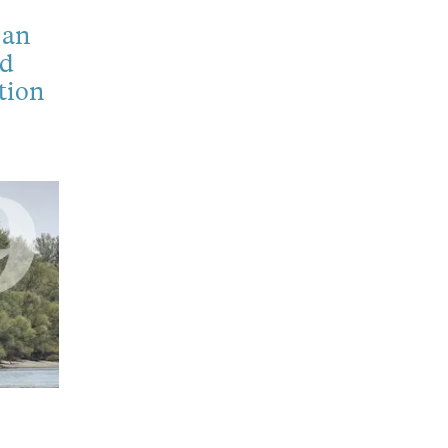
 an
ad
tion