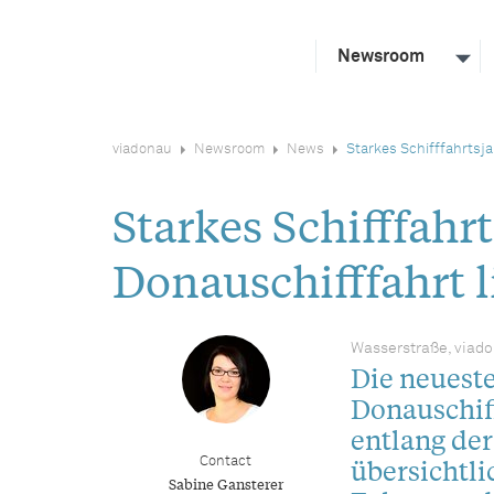
Newsroom
viadonau
Newsroom
News
Starkes Schifffahrtsja
Starkes Schifffahr
Donauschifffahrt li
Wasserstraße, viad
Die neueste
Donauschiff
entlang der
übersichtl
Contact
Sabine Gansterer