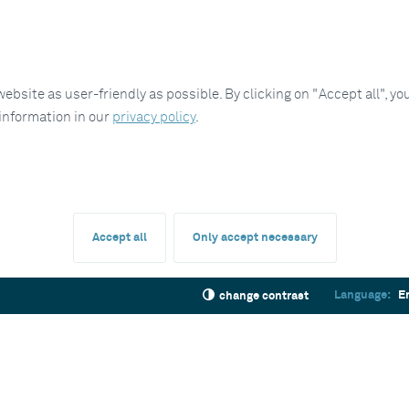
site as user-friendly as possible. By clicking on "Accept all", you
 information in our
privacy policy
.
Accept all
Only accept necessary
Language:
E
change contrast