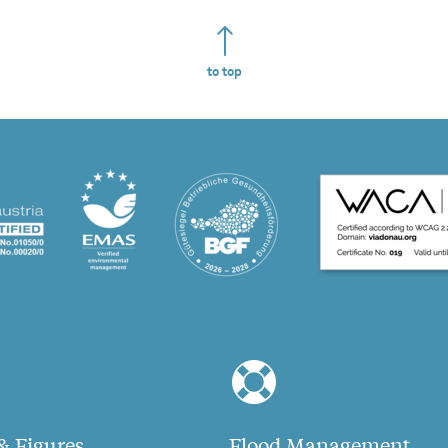
to top
& Figures
Flood Management