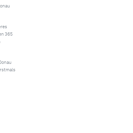
Donau
eres
en 365
h
 Donau
erstmals