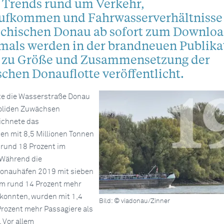
 Trends rund um Verkehr,
ufkommen und Fahrwasserverhältnisse
eichischen Donau ab sofort zum Downlo
tmals werden in der brandneuen Publika
 zu Größe und Zusammensetzung der
schen Donauflotte veröffentlicht.
te die Wasserstraße Donau
soliden Zuwächsen
eichnete das
n mit 8,5 Millionen Tonnen
n rund 18 Prozent im
 Während die
Donauhäfen 2019 mit sieben
um rund 14 Prozent mehr
konnten, wurden mit 1,4
Bild: © viadonau/Zinner
Prozent mehr Passagiere als
 Vor allem