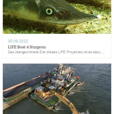
30.09.2022
LIFE Boat 4 Sturgeon
Das übergeordnete Ziel dieses LIFE-Projektes ist es dazu beizutragen, die vier verbliebenen Donaustörarten vor dem Aussterben zu bewahren: den Sterlet, den Waxdick, den Sternhausen und den Hausen.