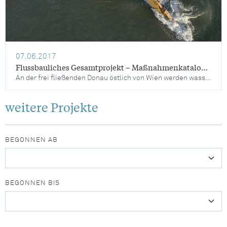
07.06.2017
Flussbauliches Gesamtprojekt – Maßnahmenkatalog Donau östlich von Wien
An der frei fließenden Donau östlich von Wien werden wasserbauliche Maßnahmen umgesetzt, um die sinkenden Wasserspiegellagen zu stabilisieren, einzigartigen Lebensraum in den Donau-Auen zu bewahren und die Wasserstraßen-Infrastruktur an den Erfordernissen einer sicheren und wirtschaftlichen Donauschifffahrt auszurichten. Um diese Ziele zu erreichen, werden laufend Erhaltungstätigkeiten durchgeführt sowie wasserbauliche Optimierungsprojekte umgesetzt.
weitere Projekte
BEGONNEN AB
BEGONNEN BIS