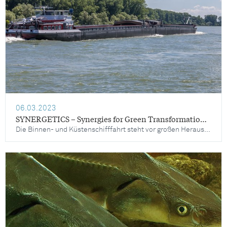
06.03.2023
SYNERGETICS – Synergies for Green Transformation of Inland and Coastal Shipping
Die Binnen- und Küstenschifffahrt steht vor großen Herausforderungen im Hinblick auf eine deutliche Reduzierung der Treibhausgas- und Luftschadstoffemissionen, die sich aus den Anforderungen des europäischen Green Deal und der Taxonomieverordnung ergeben, sowie der Tatsache, dass eine verbesserte Umweltleistung für den Sektor immer wichtiger wird, um wettbewerbsfähig zu bleiben. SYNERGETICS (Synergies for Green Transformation of Inland and Coastal Shipping) ist eine Horizon Europe Innovation Action, ein besonders anwendungsnahes Verbundprojekt, das sich mit den Möglichkeiten der Emissionsreduktion in der Binnen- und Küstenschifffahrt durch Nachrüstungslösungen befasst.