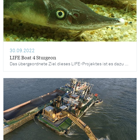
30.09.2022
LIFE Boat 4 Sturgeon
Das übergeordnete Ziel dieses LIFE-Projektes ist es dazu beizutragen, die vier verbliebenen Donaustörarten vor dem Aussterben zu bewahren: den Sterlet, den Waxdick, den Sternhausen und den Hausen.