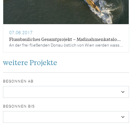
07.06.2017
Flussbauliches Gesamtprojekt – Maßnahmenkatalog Donau östlich von Wien
An der frei fließenden Donau östlich von Wien werden wasserbauliche Maßnahmen umgesetzt, um die sinkenden Wasserspiegellagen zu stabilisieren, einzigartigen Lebensraum in den Donau-Auen zu bewahren und die Wasserstraßen-Infrastruktur an den Erfordernissen einer sicheren und wirtschaftlichen Donauschifffahrt auszurichten. Um diese Ziele zu erreichen, werden laufend Erhaltungstätigkeiten durchgeführt sowie wasserbauliche Optimierungsprojekte umgesetzt.
weitere Projekte
BEGONNEN AB
BEGONNEN BIS