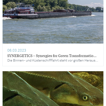
06.03.2023
SYNERGETICS – Synergies for Green Transformation of Inland and Coastal Shipping
Die Binnen- und Küstenschifffahrt steht vor großen Herausforderungen im Hinblick auf eine deutliche Reduzierung der Treibhausgas- und Luftschadstoffemissionen, die sich aus den Anforderungen des europäischen Green Deal und der Taxonomieverordnung ergeben, sowie der Tatsache, dass eine verbesserte Umweltleistung für den Sektor immer wichtiger wird, um wettbewerbsfähig zu bleiben. SYNERGETICS (Synergies for Green Transformation of Inland and Coastal Shipping) ist eine Horizon Europe Innovation Action, ein besonders anwendungsnahes Verbundprojekt, das sich mit den Möglichkeiten der Emissionsreduktion in der Binnen- und Küstenschifffahrt durch Nachrüstungslösungen befasst.