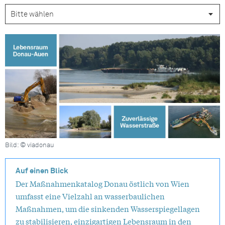
Bild: © viadonau
Auf einen Blick
Der Maßnahmenkatalog Donau östlich von Wien
umfasst eine Vielzahl an wasserbaulichen
Maßnahmen, um die sinkenden Wasserspiegellagen
zu stabilisieren, einzigartigen Lebensraum in den