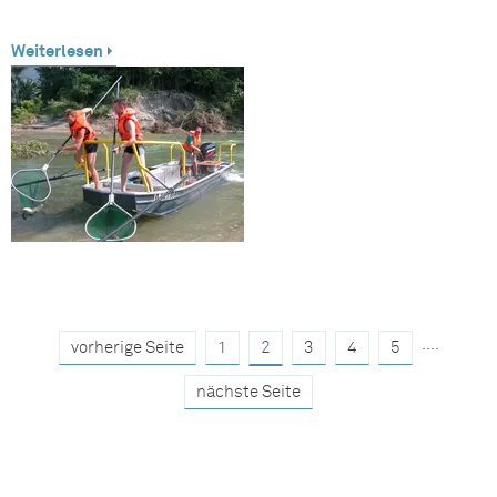
Weiterlesen
....
vorherige Seite
1
2
3
4
5
nächste Seite