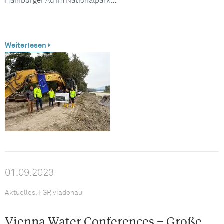
Hainburger Au im Nationalpark…
Weiterlesen
01.09.2023
Aktuelles, FGP, viadonau
Vienna Water Conferences – Große