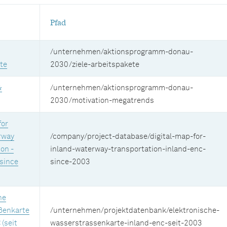
Pfad
/unternehmen/aktionsprogramm-donau-
te
2030/ziele-arbeitspakete
&
/unternehmen/aktionsprogramm-donau-
2030/motivation-megatrends
for
rway
/company/project-database/digital-map-for-
on -
inland-waterway-transportation-inland-enc-
(since
since-2003
he
ßenkarte
/unternehmen/projektdatenbank/elektronische-
 (seit
wasserstrassenkarte-inland-enc-seit-2003