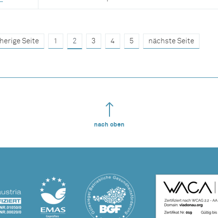
herige Seite
1
2
3
4
5
nächste Seite
nach oben