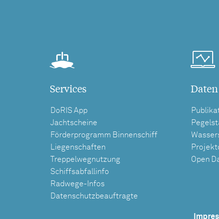
Services
Daten
DoRIS App
Publika
Jachtscheine
Pegels
Förderprogramm Binnenschiff
Wasser
Liegenschaften
Projek
Treppelwegnutzung
Open D
Schiffsabfallinfo
Radwege-Infos
Datenschutzbeauftragte
Impre