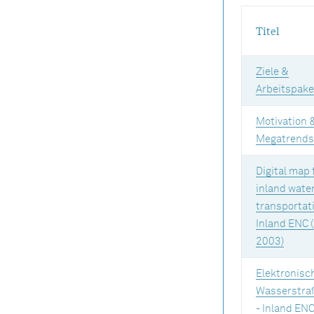
Titel
Ziele &
Arbeitspake
Motivation 
Megatrends
Digital map 
inland wate
transportati
Inland ENC 
2003)
Elektronisc
Wasserstra
- Inland ENC