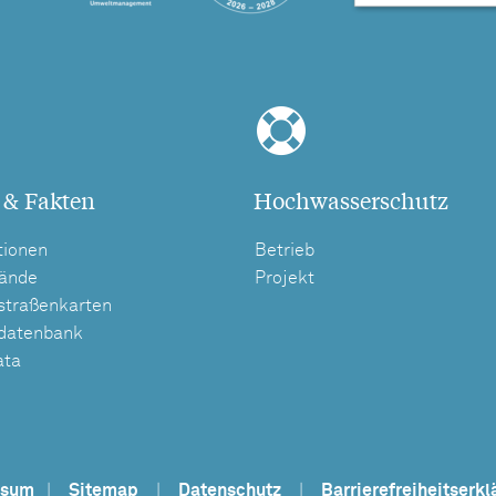
 & Fakten
Hochwasserschutz
tionen
Betrieb
tände
Projekt
straßenkarten
tdatenbank
ata
ssum
|
Sitemap
|
Datenschutz
|
Barrierefreiheitserkl