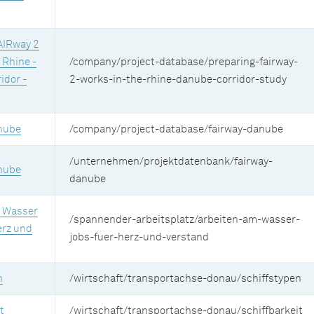
AIRway 2
 Rhine -
/company/project-database/preparing-fairway-
idor -
2-works-in-the-rhine-danube-corridor-study
nube
/company/project-database/fairway-danube
/unternehmen/projektdatenbank/fairway-
nube
danube
m Wasser
/spannender-arbeitsplatz/arbeiten-am-wasser-
erz und
jobs-fuer-herz-und-verstand
n
/wirtschaft/transportachse-donau/schiffstypen
t
/wirtschaft/transportachse-donau/schiffbarkeit