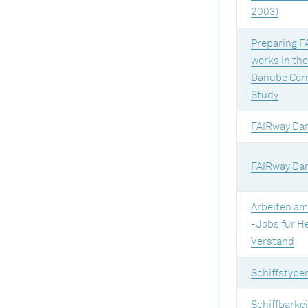
2003)
Preparing F
works in the
Danube Corr
Study
FAIRway Da
FAIRway Da
Arbeiten a
- Jobs für H
Verstand
Schiffstype
Schiffbarkei