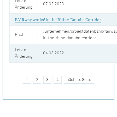
Letzte
07.02.2023
Änderung
FAIRway works! in the Rhine-Danube Corridor
/unternehmen/projektdatenbank/fairwa
Pfad
in-the-rhine-danube-corridor
Letzte
04.03.2022
Änderung
1
2
3
4
nächste Seite