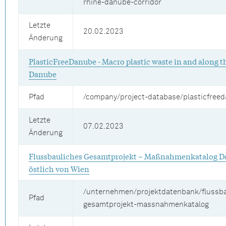
rhine-danube-corridor
Letzte
20.02.2023
Änderung
PlasticFreeDanube - Macro plastic waste in and along t
Danube
Pfad
/company/project-database/plasticfree
Letzte
07.02.2023
Änderung
Flussbauliches Gesamtprojekt – Maßnahmenkatalog 
östlich von Wien
/unternehmen/projektdatenbank/flussba
Pfad
gesamtprojekt-massnahmenkatalog