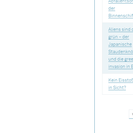
Abfallentso
der
Binnenschif
Aliens sind
grün – der
Japanische
Staudenknö
und die gre
invasion in 
Kein Eissto
in Sicht?