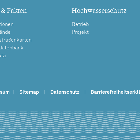
 & Fakten
Hochwasserschutz
tionen
Betrieb
tände
Projekt
straßenkarten
tdatenbank
ata
ssum
|
Sitemap
|
Datenschutz
|
Barrierefreiheitserkl