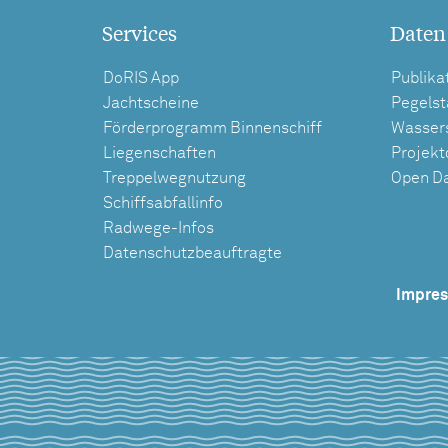
Services
Daten
DoRIS App
Publika
Jachtscheine
Pegels
Förderprogramm Binnenschiff
Wasser
Liegenschaften
Projek
Treppelwegnutzung
Open D
Schiffsabfallinfo
Radwege-Infos
Datenschutzbeauftragte
Impre