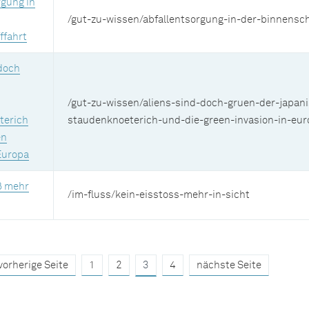
rgung in
/gut-zu-wissen/abfallentsorgung-in-der-binnensch
ffahrt
 doch
/gut-zu-wissen/aliens-sind-doch-gruen-der-japan
terich
staudenknoeterich-und-die-green-invasion-in-eur
en
Europa
ß mehr
/im-fluss/kein-eisstoss-mehr-in-sicht
vorherige Seite
1
2
3
4
nächste Seite