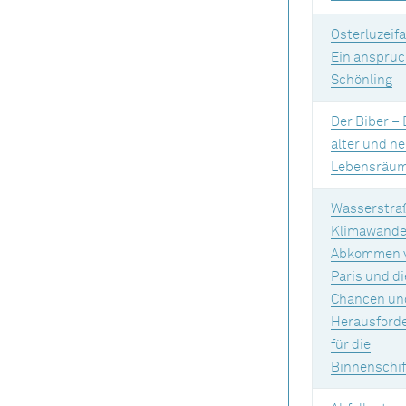
Osterluzeifa
Ein anspruc
Schönling
Der Biber –
alter und n
Lebensräu
Wasserstra
Klimawande
Abkommen 
Paris und d
Chancen un
Herausford
für die
Binnenschif