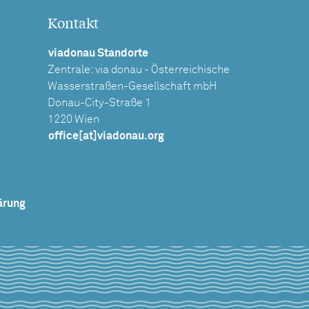
Kontakt
viadonau Standorte
Zentrale: via donau - Österreichische
Wasserstraßen-Gesellschaft mbH
Donau-City-Straße 1
1220 Wien
office[at]viadonau.org
ärung