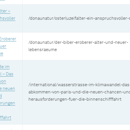
lter –
hsvoller
/donaunatur/osterluzeifalter-ein-anspruchsvoller-
 Eroberer
/donaunatur/der-biber-eroberer-alter-und-neuer-
euer
lebensraeume
me
ße im
l – Das
von
/international/wasserstrasse-im-klimawandel-das
ie neuen
abkommen-von-paris-und-die-neuen-chancen-un
d
herausforderungen-fuer-die-binnenschifffahrt
erungen
ffahrt