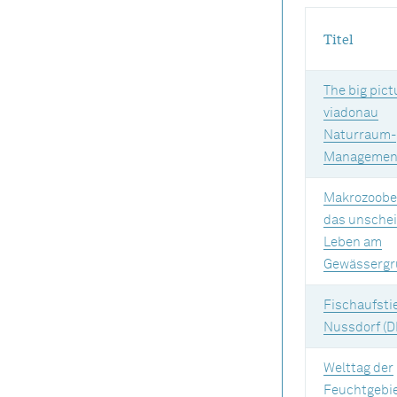
Titel
The big pict
viadonau
Naturraum-
Managemen
Makrozoobe
das unsche
Leben am
Gewässergr
Fischaufstie
Nussdorf (D
Welttag der
Feuchtgebi