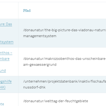
Pfad
ure: Das
/donaunatur/the-big-picture-das-viadonau-natur
managementsystem
tsystem
nthos –
inbare
/donaunatur/makrozoobenthos-das-unscheinbare-
am-gewaessergrund
und
gshilfe
/unternehmen/projektdatenbank/inaktiv/fischaufst
HK)
nussdorf-dhk
/donaunatur/welttag-der-feuchtgebiete
ete