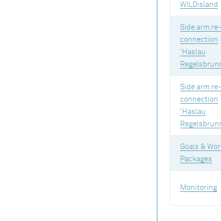
WILDisland
Side arm re-
connection
‘Haslau
Regelsbrunn
Side arm re-
connection
‘Haslau
Regelsbrunn
Goals & Wor
Packages
Monitoring