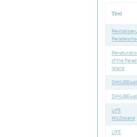
Titel
Revitalisier
Paradeisins
Renaturati
of the Parad
Island
DANUBE4al
DANUBE4al
LIFE
WILDisland
LIFE