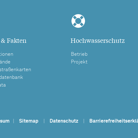
 & Fakten
Hochwasserschutz
tionen
Betrieb
tände
Projekt
straßenkarten
tdatenbank
ata
ssum
|
Sitemap
|
Datenschutz
|
Barrierefreiheitserkl