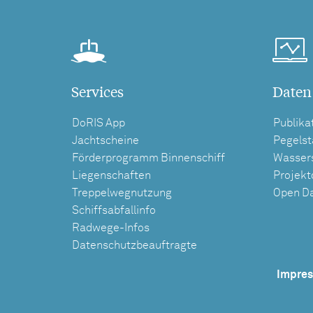
Services
Daten
DoRIS App
Publika
Jachtscheine
Pegels
Förderprogramm Binnenschiff
Wasser
Liegenschaften
Projek
Treppelwegnutzung
Open D
Schiffsabfallinfo
Radwege-Infos
Datenschutzbeauftragte
Impre