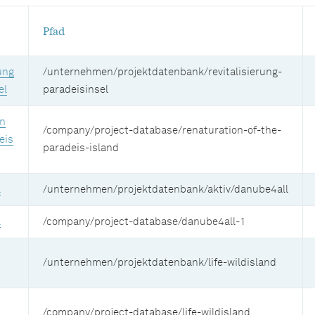
Pfad
ung
/unternehmen/projektdatenbank/revitalisierung-
el
paradeisinsel
on
/company/project-database/renaturation-of-the-
eis
paradeis-island
l
/unternehmen/projektdatenbank/aktiv/danube4all
l
/company/project-database/danube4all-1
/unternehmen/projektdatenbank/life-wildisland
/company/project-database/life-wildisland