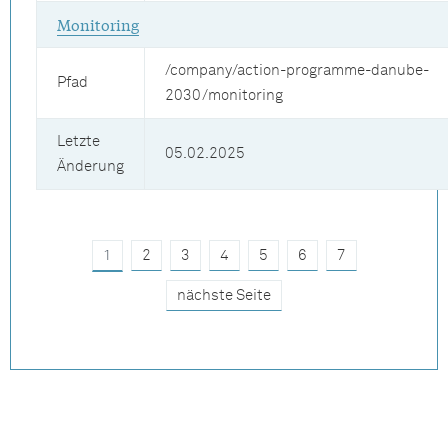
Monitoring
/company/action-programme-danube-
Pfad
2030/monitoring
Letzte
05.02.2025
Änderung
1
2
3
4
5
6
7
nächste Seite