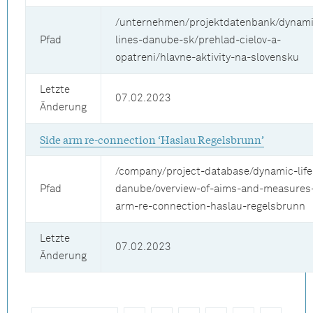
/unternehmen/projektdatenbank/dynamic
Pfad
lines-danube-sk/prehlad-cielov-a-
opatreni/hlavne-aktivity-na-slovensku
Letzte
07.02.2023
Änderung
Side arm re-connection ‘Haslau Regelsbrunn’
/company/project-database/dynamic-life
Pfad
danube/overview-of-aims-and-measures-
arm-re-connection-haslau-regelsbrunn
Letzte
07.02.2023
Änderung