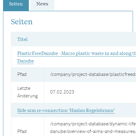
Seiten
News
Seiten
Titel
PlasticFreeDanube - Macro plastic waste in and along t
Danube
Pfad
/company/project-database/plasticfree
Letzte
07.02.2023
Änderung
Side arm re-connection ‘Haslau Regelsbrunn’
/company/project-database/dynamic-life
Pfad
danube/overview-of-aims-and-measures/