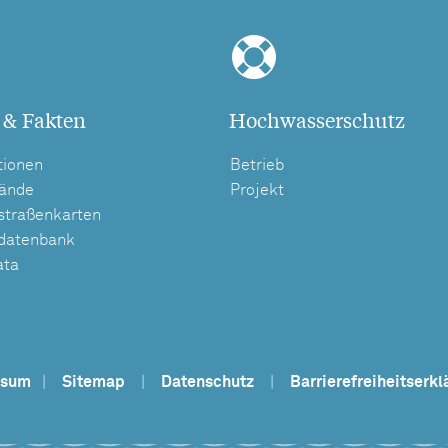
 & Fakten
Hochwasserschutz
tionen
Betrieb
tände
Projekt
straßenkarten
tdatenbank
ata
ssum
|
Sitemap
|
Datenschutz
|
Barrierefreiheitserkl