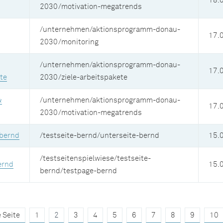
18.
2030/motivation-megatrends
/unternehmen/aktionsprogramm-donau-
17.
2030/monitoring
/unternehmen/aktionsprogramm-donau-
17.
te
2030/ziele-arbeitspakete
&
/unternehmen/aktionsprogramm-donau-
17.
2030/motivation-megatrends
_bernd
/testseite-bernd/unterseite-bernd
15.
/testseitenspielwiese/testseite-
ernd
15.
bernd/testpage-bernd
 Seite
1
2
3
4
5
6
7
8
9
10