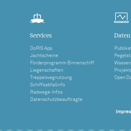
Services
Daten
DoRIS App
Publika
Jachtscheine
Pegels
Förderprogramm Binnenschiff
Wasser
Liegenschaften
Projek
Treppelwegnutzung
Open D
Schiffsabfallinfo
Radwege-Infos
Datenschutzbeauftragte
Impre