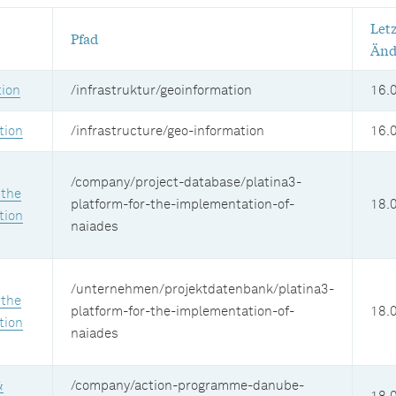
Let
Pfad
Änd
ion
/infrastruktur/geoinformation
16.
tion
/infrastructure/geo-information
16.
/company/project-database/platina3-
 the
platform-for-the-implementation-of-
18.
tion
naiades
/unternehmen/projektdatenbank/platina3-
 the
platform-for-the-implementation-of-
18.
tion
naiades
&
/company/action-programme-danube-