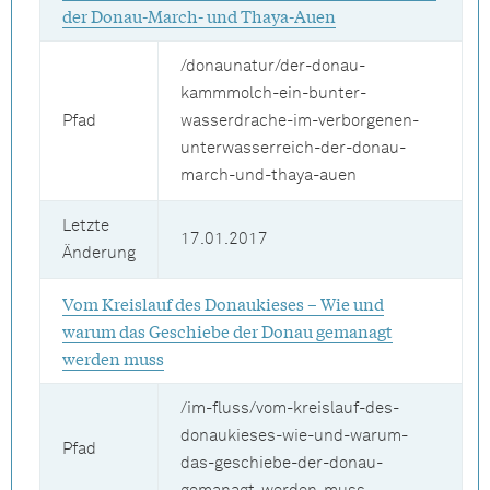
der Donau-March- und Thaya-Auen
/donaunatur/der-donau-
kammmolch-ein-bunter-
Pfad
wasserdrache-im-verborgenen-
unterwasserreich-der-donau-
march-und-thaya-auen
Letzte
17.01.2017
Änderung
Vom Kreislauf des Donaukieses – Wie und
warum das Geschiebe der Donau gemanagt
werden muss
/im-fluss/vom-kreislauf-des-
donaukieses-wie-und-warum-
Pfad
das-geschiebe-der-donau-