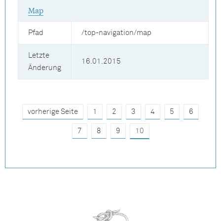
Map
Pfad
/top-navigation/map
Letzte
16.01.2015
Änderung
vorherige Seite
1
2
3
4
5
6
7
8
9
10