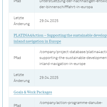
Pfad
unterstuetzung-der-nachhaltigen-entwi
der-binnenschifffahrt-in-europa
Letzte
29.04.2025
Änderung
PLATINA4Action – Supporting the sustainable develo
inland navigation in Europe
/company/project-database/platina4acti
Pfad
supporting-the-sustainable-development
inland-navigation-in-europe
Letzte
29.04.2025
Änderung
Goals & Work Packages
/company/action-programme-danube-
Pfad