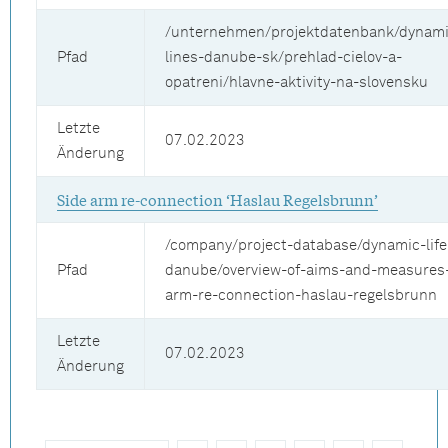
/unternehmen/projektdatenbank/dynamic
Pfad
lines-danube-sk/prehlad-cielov-a-
opatreni/hlavne-aktivity-na-slovensku
Letzte
07.02.2023
Änderung
Side arm re-connection ‘Haslau Regelsbrunn’
/company/project-database/dynamic-life
Pfad
danube/overview-of-aims-and-measures-
arm-re-connection-haslau-regelsbrunn
Letzte
07.02.2023
Änderung