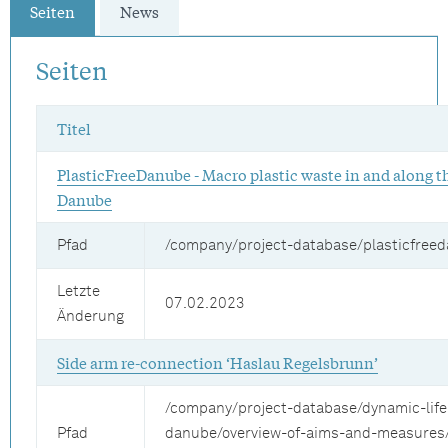
Seiten
News
Seiten
Titel
PlasticFreeDanube - Macro plastic waste in and along t
Danube
Pfad
/company/project-database/plasticfree
Letzte
07.02.2023
Änderung
Side arm re-connection ‘Haslau Regelsbrunn’
/company/project-database/dynamic-life
Pfad
danube/overview-of-aims-and-measures/