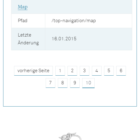
Map
Pfad
/top-navigation/map
Letzte
16.01.2015
Änderung
vorherige Seite
1
2
3
4
5
6
7
8
9
10