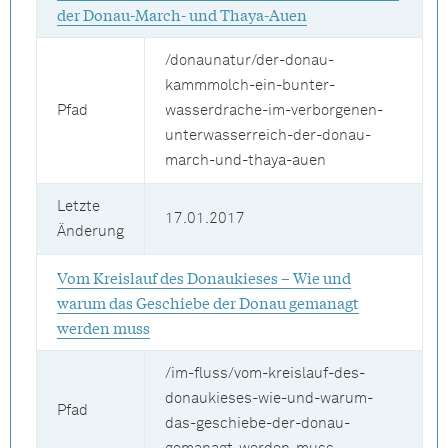
der Donau-March- und Thaya-Auen
/donaunatur/der-donau-
kammmolch-ein-bunter-
Pfad
wasserdrache-im-verborgenen-
unterwasserreich-der-donau-
march-und-thaya-auen
Letzte
17.01.2017
Änderung
Vom Kreislauf des Donaukieses – Wie und
warum das Geschiebe der Donau gemanagt
werden muss
/im-fluss/vom-kreislauf-des-
donaukieses-wie-und-warum-
Pfad
das-geschiebe-der-donau-