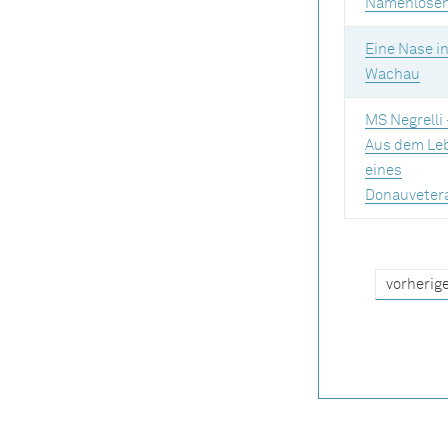
Namenlose
Eine Nase in
Wachau
MS Negrelli 
Aus dem Le
eines
Donauveter
vorherige