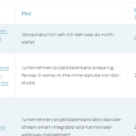
Pfad
seh,
/donaunatur/ich-seh-ich-seh-was-du-nicht-
t
siehst
orks
/unternehmen/projektdatenbank/preparing-
 -
fairway-2-works-in-the-rhine-danube-corridor-
idor
studie
/unternehmen/projektdatenbank/aktiv/danube-
and
stream-smart-integrated-and-harmonised-
d
waterway-management