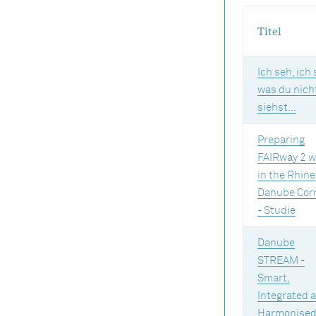
Titel
Ich seh, ich 
was du nich
siehst...
Preparing
FAIRway 2 w
in the Rhine
Danube Corr
- Studie
Danube
STREAM -
Smart,
Integrated 
Harmonise