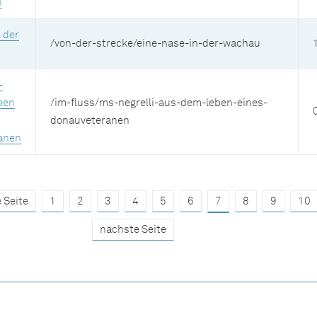
n
 der
/von-der-strecke/eine-nase-in-der-wachau
-
ben
/im-fluss/ms-negrelli-aus-dem-leben-eines-
donauveteranen
anen
 Seite
1
2
3
4
5
6
7
8
9
10
nächste Seite