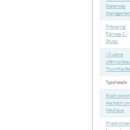
Waterway
Managemen
Preparing
Fairway 2 -
Study
10 Jahre
Uferrückba
Thurnhaufe
Typoheads
Exakt zwisc
Aschach un
Neuhaus
Friedhof de