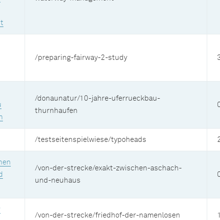
t
/preparing-fairway-2-study
/donaunatur/10-jahre-uferrueckbau-
u
thurnhaufen
n
/testseitenspielwiese/typoheads
hen
/von-der-strecke/exakt-zwischen-aschach-
d
und-neuhaus
r
/von-der-strecke/friedhof-der-namenlosen