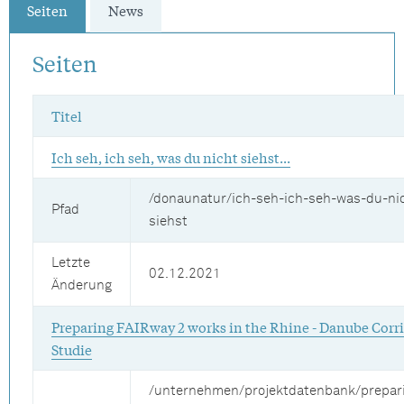
Seiten
News
Seiten
Titel
Ich seh, ich seh, was du nicht siehst...
/donaunatur/ich-seh-ich-seh-was-du-ni
Pfad
siehst
Letzte
02.12.2021
Änderung
Preparing FAIRway 2 works in the Rhine - Danube Corri
Studie
/unternehmen/projektdatenbank/prepar