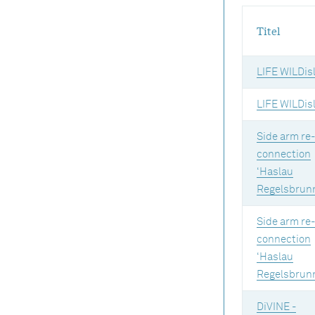
Titel
LIFE WILDis
LIFE WILDis
Side arm re-
connection
‘Haslau
Regelsbrunn
Side arm re-
connection
‘Haslau
Regelsbrunn
DiVINE -