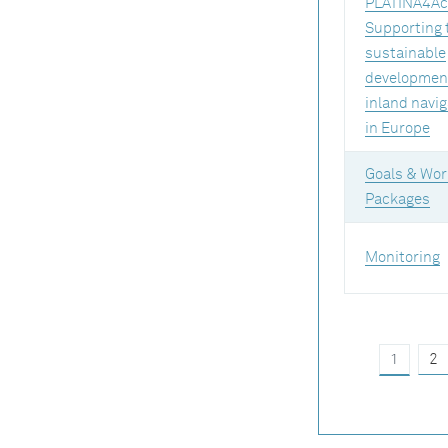
PLATINA4Ac
Supporting 
sustainable
development
inland navig
in Europe
Goals & Wor
Packages
Monitoring
1
2