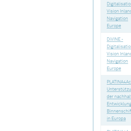
Digitalisati
Vision Inlan
Navigation
Europe
DiVINE -
Digitalisati
Vision Inlan
Navigation
Europe
PLATINA4Ac
Unterstütz
der nachhal
Entwicklung
Binnenschif
in Europa