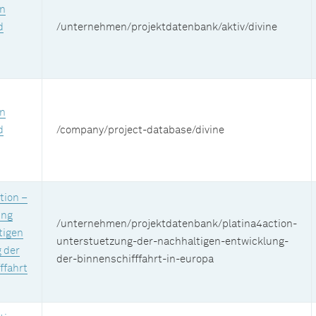
on
d
/unternehmen/projektdatenbank/aktiv/divine
on
d
/company/project-database/divine
tion –
ung
/unternehmen/projektdatenbank/platina4action-
tigen
unterstuetzung-der-nachhaltigen-entwicklung-
 der
der-binnenschifffahrt-in-europa
ffahrt