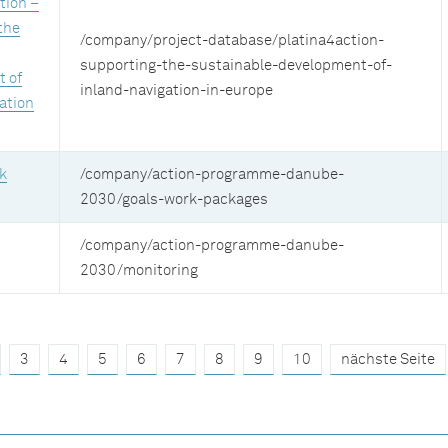
tion –
the
/company/project-database/platina4action-
supporting-the-sustainable-development-of-
 of
inland-navigation-in-europe
ation
k
/company/action-programme-danube-
2030/goals-work-packages
/company/action-programme-danube-
2030/monitoring
3
4
5
6
7
8
9
10
nächste Seite