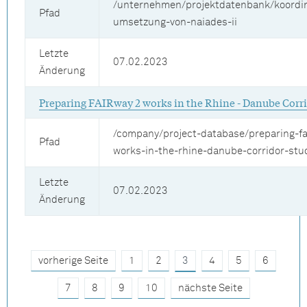
/unternehmen/projektdatenbank/koordin
Pfad
umsetzung-von-naiades-ii
Letzte
07.02.2023
Änderung
Preparing FAIRway 2 works in the Rhine - Danube Corri
/company/project-database/preparing-fa
Pfad
works-in-the-rhine-danube-corridor-stu
Letzte
07.02.2023
Änderung
vorherige Seite
1
2
3
4
5
6
7
8
9
10
nächste Seite