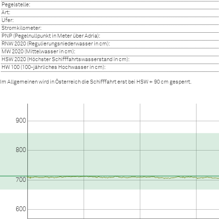
Pegelstelle:
Art:
Ufer:
Stromkilometer:
PNP (Pegelnullpunkt in Meter über Adria):
RNW 2020 (Regulierungsniederwasser in cm):
MW 2020 (Mittelwasser in cm):
HSW 2020 (Höchster Schifffahrtswasserstand in cm):
HW 100 (100-jährliches Hochwasser in cm):
Im Allgemeinen wird in Österreich die Schifffahrt erst bei HSW + 90 cm gesperrt.
900
800
700
600