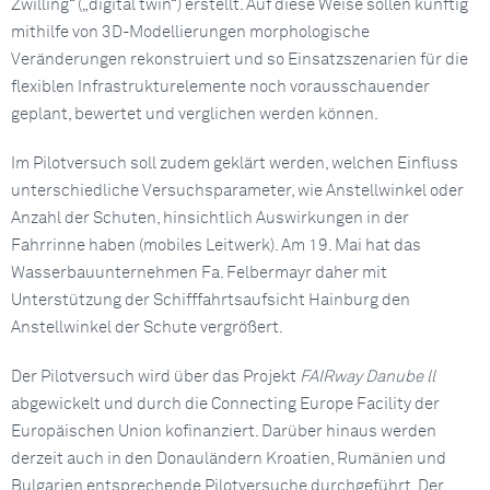
Zwilling“ („digital twin“) erstellt. Auf diese Weise sollen künftig
mithilfe von 3D-Modellierungen morphologische
Veränderungen rekonstruiert und so Einsatzszenarien für die
flexiblen Infrastrukturelemente noch vorausschauender
geplant, bewertet und verglichen werden können.
Im Pilotversuch soll zudem geklärt werden, welchen Einfluss
unterschiedliche Versuchsparameter, wie Anstellwinkel oder
Anzahl der Schuten, hinsichtlich Auswirkungen in der
Fahrrinne haben (mobiles Leitwerk). Am 19. Mai hat das
Wasserbauunternehmen Fa. Felbermayr daher mit
Unterstützung der Schifffahrtsaufsicht Hainburg den
Anstellwinkel der Schute vergrößert.
Der Pilotversuch wird über das Projekt
FAIRway Danube ll
abgewickelt und durch die Connecting Europe Facility der
Europäischen Union kofinanziert. Darüber hinaus werden
derzeit auch in den Donauländern Kroatien, Rumänien und
Bulgarien entsprechende Pilotversuche durchgeführt. Der