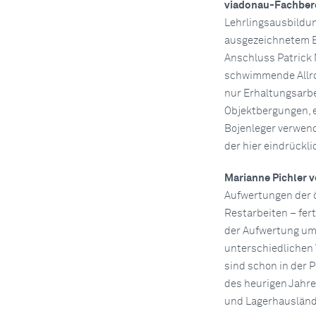
viadonau-Fachbere
Lehrlingsausbildun
ausgezeichnetem E
Anschluss Patrick
schwimmende Allroun
nur Erhaltungsarbe
Objektbergungen, e
Bojenleger verwend
der hier eindrückl
Marianne Pichler 
Aufwertungen der ö
Restarbeiten – fer
der Aufwertung umg
unterschiedlichen 
sind schon in der P
des heurigen Jahre
und Lagerhauslände