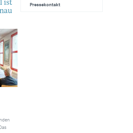
 ist
Pressekontakt
onau
enden
Das