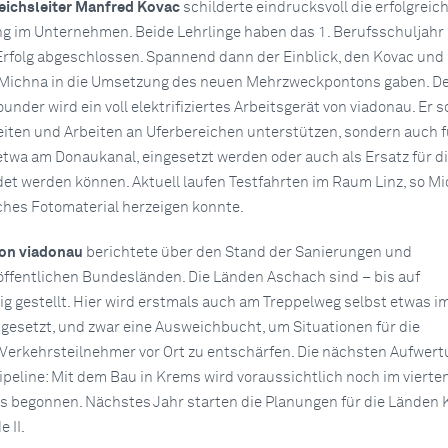
ichsleiter Manfred Kovac
schilderte eindrucksvoll die erfolgreic
g im Unternehmen. Beide Lehrlinge haben das 1. Berufsschuljahr
rfolg abgeschlossen. Spannend dann der Einblick, den Kovac und
 Michna in die Umsetzung des neuen Mehrzweckpontons gaben. D
der wird ein voll elektrifiziertes Arbeitsgerät von viadonau. Er so
iten und Arbeiten an Uferbereichen unterstützen, sondern auch f
twa am Donaukanal, eingesetzt werden oder auch als Ersatz für d
et werden können. Aktuell laufen Testfahrten im Raum Linz, so Mi
iches Fotomaterial herzeigen konnte.
von viadonau
berichtete über den Stand der Sanierungen und
ffentlichen Bundesländen. Die Länden Aschach sind – bis auf
tig gestellt. Hier wird erstmals auch am Treppelweg selbst etwas i
esetzt, und zwar eine Ausweichbucht, um Situationen für die
Verkehrsteilnehmer vor Ort zu entschärfen. Die nächsten Aufwer
ipeline: Mit dem Bau in Krems wird voraussichtlich noch im vierte
s begonnen. Nächstes Jahr starten die Planungen für die Länden 
 II.