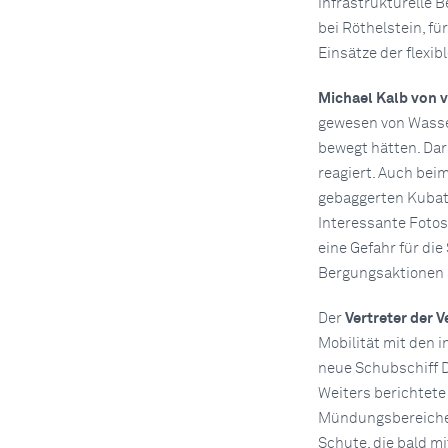
infrastrukturelle 
bei Röthelstein, fü
Einsätze der flexib
Michael Kalb von 
gewesen von Wasse
bewegt hätten. Dar
reagiert. Auch bei
gebaggerten Kubatu
Interessante Fotos
eine Gefahr für die
Bergungsaktionen 
Der
Vertreter der 
Mobilität mit den
neue Schubschiff Do
Weiters berichtete
Mündungsbereichen 
Schute, die bald m