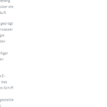
befang
 über die
äuft.
 geprägt
erwasser
gie
 den
figer
ten
 E-
 das
s Schiff.
gestellte
d.