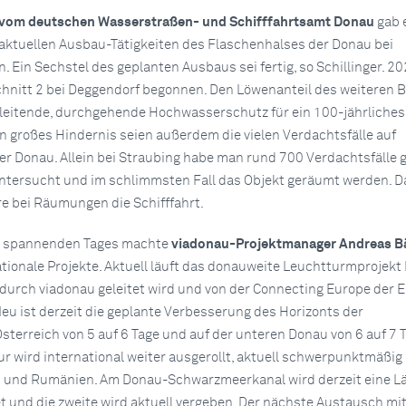
r vom deutschen Wasserstraßen- und Schifffahrtsamt Donau
gab 
 aktuellen Ausbau-Tätigkeiten des Flaschenhalses der Donau bei
. Ein Sechstel des geplanten Ausbaus sei fertig, so Schillinger. 2
hnitt 2 bei Deggendorf begonnen. Den Löwenanteil des weiteren 
gleitende, durchgehende Hochwasserschutz für ein 100-jährliches
n großes Hindernis seien außerdem die vielen Verdachtsfälle auf
er Donau. Allein bei Straubing habe man rund 700 Verdachtsfälle g
ntersucht und im schlimmsten Fall das Objekt geräumt werden. Da
e bei Räumungen die Schifffahrt.
s spannenden Tages machte
viadonau-Projektmanager Andreas B
ionale Projekte. Aktuell läuft das donauweite Leuchtturmprojekt
 durch viadonau geleitet wird und von der Connecting Europe der 
Neu ist derzeit die geplante Verbesserung des Horizonts der
sterreich von 5 auf 6 Tage und auf der unteren Donau von 6 auf 7 T
tur wird international weiter ausgerollt, aktuell schwerpunktmäßig 
en und Rumänien. Am Donau-Schwarzmeerkanal wird derzeit eine L
t und die zweite wird aktuell vergeben. Der nächste Austausch mit