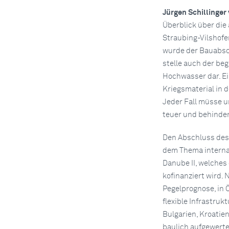
Jürgen Schillinge
Überblick über die
Straubing-Vilshofen
wurde der Bauabsc
stelle auch der be
Hochwasser dar. Ei
Kriegsmaterial in d
Jeder Fall müsse u
teuer und behinder
Den Abschluss de
dem Thema internat
Danube II, welches
kofinanziert wird. 
Pegelprognose, in Ö
flexible Infrastruk
Bulgarien, Kroati
baulich aufgewerte