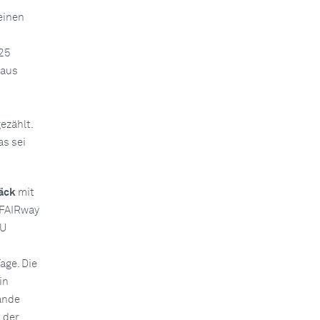
einen
025
Baus
ezählt.
s sei
äck
mit
 FAIRway
EU
age. Die
in
ände
 der