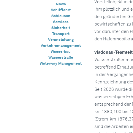
Vorstellobjekt in d
News
ihm plötzlich und 
Schifffahrt
Schleusen
den geänderten Ge
Services
bewirtschaften zu 
Sicherheit
vor, darunter den 
Transport
den Hafenmobilkra
Veranstaltung
Verkehrsmanagement
Wasserbau
viadonau-Teamleit
Wasserstraße
Wasserstraßenmana
Waterway Management
betreffend Erhalt
In der Vergangenh
Kennzeichnung des
Seit 2026 wurde di
wasserseitigen Er
entsprechend der 
km 1880,100 bis 18
(Strom-km 1876,375
sind die Arbeiten 