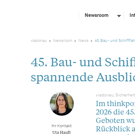
Newsroom
In
viadonau
Newsroom
News
45. Bau- und Schifffa
45. Bau- und Schi
spannende Ausblic
viadonau, Sicherhei
Im thinkpo
2026 die 45
Geboten wur
Rückblick a
Ihr Kontakt
Uta Hauft