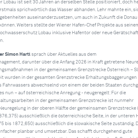
er Lobau ist seit 30 Jahren an derselben Stelle positioniert, doch 
erstmals sprichwörtlich das Wasser abhanden. Lehr mahnte ein, si
gebenheiten auseinanderzusetzen, um auch in Zukunft die Donau
können. Weiters stellte der Wiener Hafen-Chef Projekte aus sein
Hochwasserschutz Lobau inklusive Hafentor oder neue Gerätschaf
n.
er Simon Hartl
sprach über Aktuelles aus dem
gement, darunter über die Anfang 2026 in Kraft getretene Neur
ungsmaßnahmen in der gemeinsamen Grenzstrecke Österreich – Sl
eit wurden in der gesamten Grenzstrecke Erhaltungsbaggerungen 
 Fahrwassers abwechselnd von einem der beiden Staaten durchg
es nun – auf österreichische Anregung - neugeregelt: Für die
haltungsarbeiten in der gemeinsamen Grenzstrecke ist nunmehr
Neuregelung in der oberen Hälfte der gemeinsamen Grenzstrecke 
76,375) ausschließlich die österreichische Seite, in der unteren 
 bis 1872,650) ausschließlich die slowakische Seite zuständig.
einfacher planbar und umsetzbar. Das schafft durchgehend gute