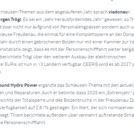
Schleusen-Themen aus dem abgelaufenen Jahr sprach
viadonau-
ürgen Trögl
. Es sei ein „sehr herausforderndes Jahr“ gewesen, so Trö
d zwar nicht nur aufgrund von Personalengpässen sondern auch u
hleuse Freudenau, die einmal für eine Komplettsperre an der Dona
 Jahr durch einen gebrochenen Bolzen nur mit einer Kammer zur V
nstatistik zeigt, dass es mit der Personenschifffahrt weiter berga
g berichtete Trögl über den weiteren Ausbau der elektronischen
e: EuRis ist nun in 13 Ländern verfügbar, CEERIS wird es ab 2027 
.
rbund Hydro Power
ergänzte das Schleusen-Thema mit den aktuel
en und Reparaturen. Auch er betonte, dass 2025 ein „Extremjahr“
gesichts der Totalsperre und des Bolzenbruchs in der Freudenau. 
Verfügbarkeit auf 2,61% gestiegen. Ein Wert, der sich normalerwei
ewegt. Thiem berichtete außerdem über vermehrt auftretende Sch
e Personenschifffahrt.