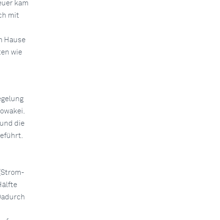
heuer kam
ch mit
em Hause
ten wie
egelung
owakei.
und die
eführt.
(Strom-
Hälfte
 Dadurch