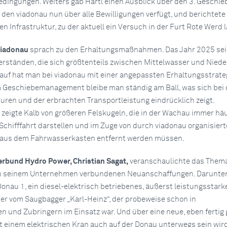
Bedingungen. Weiters gab Hartl einen Ausblick über den 3. Geschie
r den viadonau nun über alle Bewilligungen verfügt, und berichtete
len Infrastruktur, zu der aktuell ein Versuch in der Furt Rote Werd l
viadonau
sprach zu den Erhaltungsmaßnahmen. Das Jahr 2025 sei
rständen, die sich größtenteils zwischen Mittelwasser und Nied
auf hat man bei viadonau mit einer angepassten Erhaltungsstrate
m Geschiebemanagement bleibe man ständig am Ball, was sich bei
ren und der erbrachten Transportleistung eindrücklich zeigt.
 zeigte Kalb von größeren Felskugeln, die in der Wachau immer häu
 Schifffahrt darstellen und im Zuge von durch viadonau organisier
aus dem Fahrwasserkasten entfernt werden müssen.
Verbund Hydro Power, Christian Sagat,
veranschaulichte das Thema
 in seinem Unternehmen verbundenen Neuanschaffungen. Darunter
nau 1, ein diesel-elektrisch betriebenes, äußerst leistungsstarke
 er vom Saugbagger „Karl-Heinz“, der probeweise schon in
und Zubringern im Einsatz war. Und über eine neue, eben fertig 
it einem elektrischen Kran auch auf der Donau unterwegs sein wir