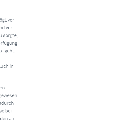
gl, vor
nd vor
u sorgte,
erfügung
uf geht.
auch in
len
 gewesen
Dadurch
se bei
äden an