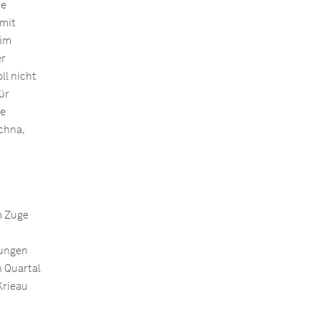
he
 mit
 im
er
ll nicht
ür
ie
chna,
m Zuge
tungen
n Quartal
Krieau