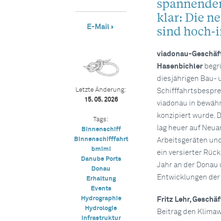
spannender 
klar: Die n
E-Mail
sind hoch-i
viadonau-Geschäf
Hasenbichler
begrü
diesjährigen Bau- 
Letzte Änderung:
Schifffahrtsbespre
15. 05. 2026
viadonau in bewähr
konzipiert wurde. 
Tags:
lag heuer auf Neua
Binnenschiff
Binnenschifffahrt
Arbeitsgeräten un
bmimi
ein versierter Rüc
Danube Ports
Jahr an der Donau u
Donau
Entwicklungen der
Erhaltung
Events
Hydrographie
Fritz Lehr, Geschä
Hydrologie
Beitrag den Klima
Infrastruktur