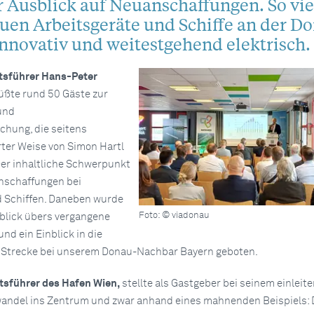
Ausblick auf Neuanschaffungen. So viel
euen Arbeitsgeräte und Schiffe an der D
nnovativ und weitestgehend elektrisch.
tsführer Hans-Peter
ßte rund 50 Gäste zur
und
chung, die seitens
ter Weise von Simon Hartl
Der inhaltliche Schwerpunkt
nschaffungen bei
d Schiffen. Daneben wurde
Foto: © viadonau
kblick übers vergangene
nd ein Einblick in die
 Strecke bei unserem Donau-Nachbar Bayern geboten.
ftsführer des Hafen Wien,
stellte als Gastgeber bei seinem einleit
wandel ins Zentrum und zwar anhand eines mahnenden Beispiels: 