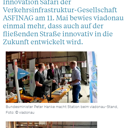
Innovation Safari der
Verkehrsinfrastruktur-Gesellschaft
ASFINAG am 11. Mai bewies viadonau
einmal mehr, dass auch auf der
fließenden Straße innovativ in die
Zukunft entwickelt wird.
Bundesminister Peter Hanke macht Station beim viadonau-Stand,
Foto: © viadonau