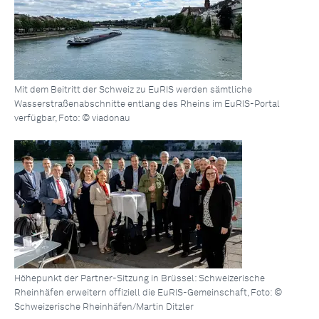
Mit dem Beitritt der Schweiz zu EuRIS werden sämtliche
Wasserstraßenabschnitte entlang des Rheins im EuRIS-Portal
verfügbar, Foto: © viadonau
Höhepunkt der Partner-Sitzung in Brüssel: Schweizerische
Rheinhäfen erweitern offiziell die EuRIS-Gemeinschaft, Foto: ©
Schweizerische Rheinhäfen/Martin Ditzler