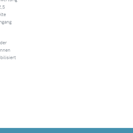
2,5
lte
Umgang
 der
önnen
ilisiert