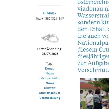
österreichi
viadonau n
E-Mail
Wasserstr
Tel:
+435043211617
sondern kü
den Erhalt
die auch v
Nationalpa
diesem Gru
Letzte Änderung:
diesjährige
25. 07. 2025
zur Aufgabe
Tags:
Verschmutz
Donau
Natur
Naturschutz
News
Umwelt
Umweltschutz
Veranstaltung