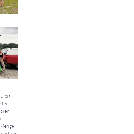
0 bis
lten
loren
n
e Menge
swertung