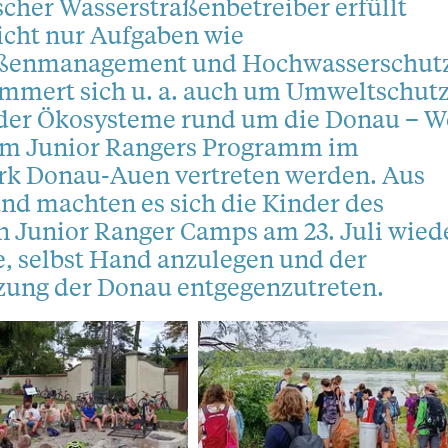
scher Wasserstraßenbetreiber erfüllt
icht nur Aufgaben wie
aßenmanagement und Hochwasserschutz
mmert sich u. a. auch um Umweltschut
 der Ökosysteme rund um die Donau – W
om Junior Rangers Programm im
rk Donau-Auen vertreten werden. Aus
nd machten es sich die Kinder des
n Junior Ranger Camps am 23. Juli wied
, selbst Hand anzulegen und der
ung der Donau entgegenzutreten.