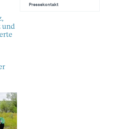
Pressekontakt
,
z und
erte
er