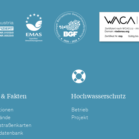
 & Fakten
Hochwasserschutz
tionen
Betrieb
tände
Projekt
straßenkarten
tdatenbank