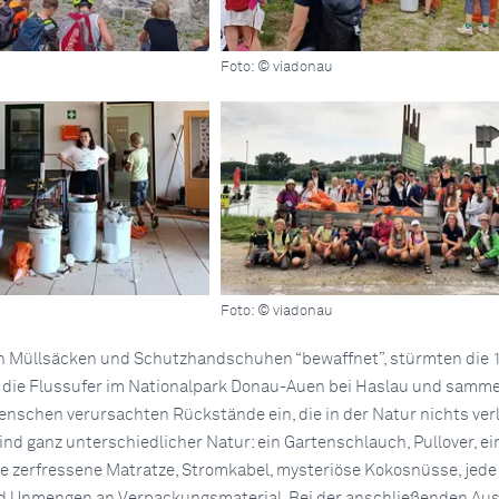
Foto: © viadonau
Foto: © viadonau
n Müllsäcken und Schutzhandschuhen “bewaffnet”, stürmten die 1
 die Flussufer im Nationalpark Donau-Auen bei Haslau und samme
 Menschen verursachten Rückstände ein, die in der Natur nichts ver
nd ganz unterschiedlicher Natur: ein Gartenschlauch, Pullover, ei
ne zerfressene Matratze, Stromkabel, mysteriöse Kokosnüsse, jed
nd Unmengen an Verpackungsmaterial. Bei der anschließenden Au