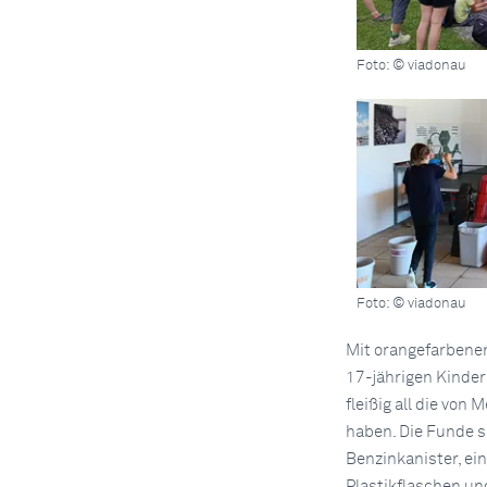
Foto: © viadonau
Foto: © viadonau
Mit orangefarbene
17-jährigen Kinder
fleißig all die von
haben. Die Funde si
Benzinkanister, ei
Plastikflaschen u