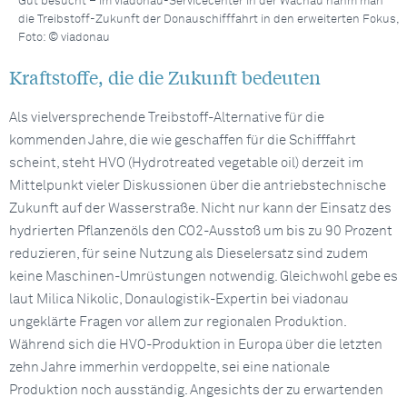
Gut besucht – im viadonau-Servicecenter in der Wachau nahm man
die Treibstoff-Zukunft der Donauschifffahrt in den erweiterten Fokus,
Foto: © viadonau
Kraftstoffe, die die Zukunft bedeuten
Als vielversprechende Treibstoff-Alternative für die
kommenden Jahre, die wie geschaffen für die Schifffahrt
scheint, steht HVO (Hydrotreated vegetable oil) derzeit im
Mittelpunkt vieler Diskussionen über die antriebstechnische
Zukunft auf der Wasserstraße. Nicht nur kann der Einsatz des
hydrierten Pflanzenöls den CO2-Ausstoß um bis zu 90 Prozent
reduzieren, für seine Nutzung als Dieselersatz sind zudem
keine Maschinen-Umrüstungen notwendig. Gleichwohl gebe es
laut Milica Nikolic, Donaulogistik-Expertin bei viadonau
ungeklärte Fragen vor allem zur regionalen Produktion.
Während sich die HVO-Produktion in Europa über die letzten
zehn Jahre immerhin verdoppelte, sei eine nationale
Produktion noch ausständig. Angesichts der zu erwartenden