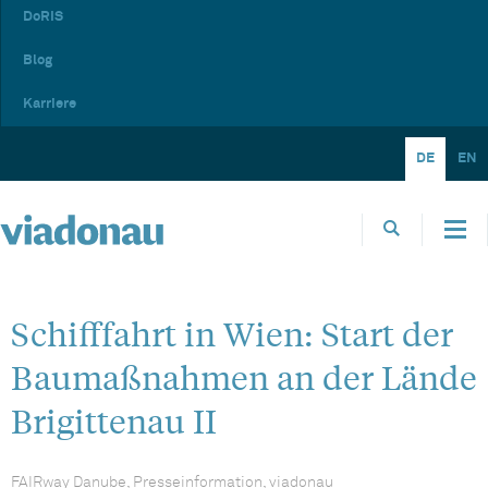
DoRIS
Blog
Karriere
DE
EN
Schifffahrt in Wien: Start der
Baumaßnahmen an der Lände
Brigittenau II
FAIRway Danube, Presseinformation, viadonau