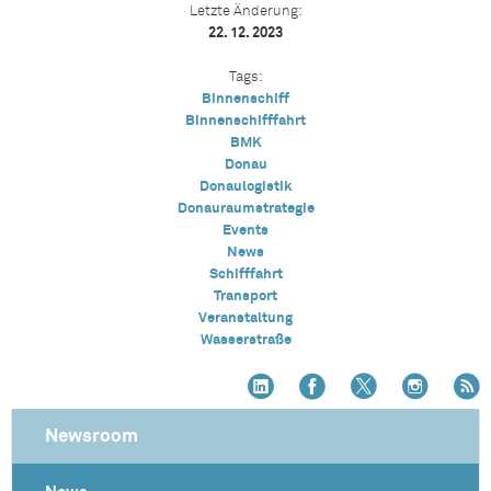
Letzte Änderung:
22. 12. 2023
Tags:
Binnenschiff
Binnenschifffahrt
BMK
Donau
Donaulogistik
Donauraumstrategie
Events
News
Schifffahrt
Transport
Veranstaltung
Wasserstraße
Newsroom