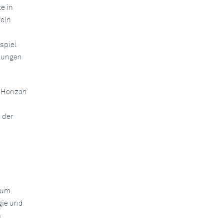
e in
eln
spiel
kungen
 Horizon
 der
 um.
gie und
n