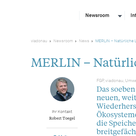
Newsroom
In
viadonau
Newsroom
News
MERLIN – Natürliche 
MERLIN – Natürli
FGP, viadonau, Umwe
Das soeben
neuen, wei
Wiederhers
Ökosysteme
Ihr Kontakt
Robert Toegel
die Speiche
breitgefäch