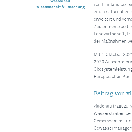
Wasserbau
von Finnland bis I
Wissenschaft & Forschung
einen naturnahen Z
erweitert und vern
Zusammenarbeit mit
Landwirtschaft, T
der Maßnahmen wer
Mit 1. Oktober 202
2020 Ausschreibung
Ökosystemleistunge
Europäischen Kom
Beitrag von v
viadonau trägt zu 
Wasserstraßen bei 
Gemeinsam mit uns
Gewässermanagemen