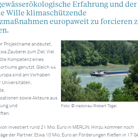
 gewässerökologische Erfahrung und der
 Wille klimaschützende
zmaßnahmen europaweit zu forcieren 
en.
er Projektname andeutet,
twa Zauberei zum Ziel. Viel
llte Kompetenz eines
ortiums genutzt. Gleich 44
Europa sind am Vorhaben
r Universitäten,
te,
sationen sowie Akteure aus
tung und
Foto: © viadonau/Robert Tögel
ften.
ion investiert rund 21 Mio. Euro in MERLIN. Hinzu kommen noch
äge der Partner. Etwa 10 Mio. Euro an Förderungen fließen in 17 G