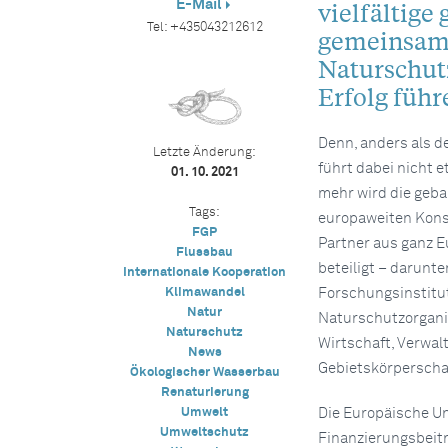
E-Mail
vielfältige
Tel:
+435043212612
gemeinsame
Naturschut
Erfolg führ
Denn, anders als d
Letzte Änderung:
führt dabei nicht e
01. 10. 2021
mehr wird die geba
Tags:
europaweiten Kons
FGP
Partner aus ganz 
Flussbau
beteiligt – darunte
Internationale Kooperation
Klimawandel
Forschungsinstitu
Natur
Naturschutzorgani
Naturschutz
Wirtschaft, Verwal
News
Gebietskörperscha
Ökologischer Wasserbau
Renaturierung
Umwelt
Die Europäische Un
Umweltschutz
Finanzierungsbeitr