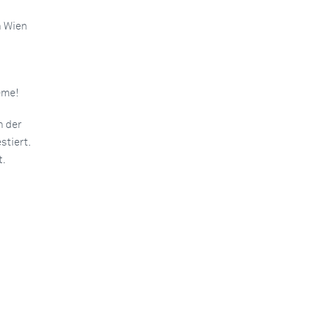
n Wien
eme!
n der
tiert.
t.