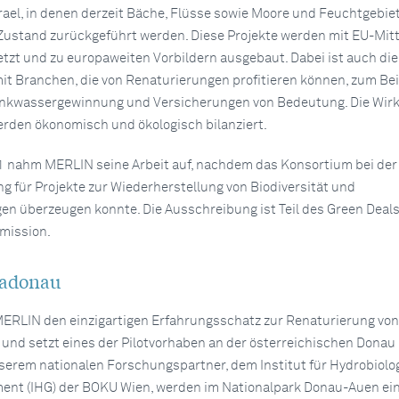
srael, in denen derzeit Bäche, Flüsse sowie Moore und Feuchtgebiet
ustand zurückgeführt werden. Diese Projekte werden mit EU-Mitt
etzt und zu europaweiten Vorbildern ausgebaut. Dabei ist auch die
 Branchen, die von Renaturierungen profitieren können, zum Bei
rinkwassergewinnung und Versicherungen von Bedeutung. Die Wir
den ökonomisch und ökologisch bilanziert.
1 nahm MERLIN seine Arbeit auf, nachdem das Konsortium bei der
 für Projekte zur Wiederherstellung von Biodiversität und
n überzeugen konnte. Die Ausschreibung ist Teil des Green Deals
mission.
iadonau
MERLIN den einzigartigen Erfahrungsschatz zur Renaturierung von
und setzt eines der Pilotvorhaben an der österreichischen Donau
erem nationalen Forschungspartner, dem Institut für Hydrobiolo
t (IHG) der BOKU Wien, werden im Nationalpark Donau-Auen ei