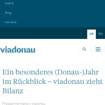
DoRIS
Blog
Karriere
DE
EN
Ein besonderes (Donau-)Jahr
im Rückblick – viadonau zieht
Bilanz
Presseinformation, viadonau