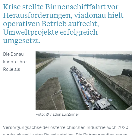
Krise stellte Binnenschifffahrt vor
Herausforderungen, viadonau hielt
operativen Betrieb aufrecht,
Umweltprojekte erfolgreich
umgesetzt.
Die Donau
konnte ihre
Rolle als
Foto: © viadonau/Zinner
Versorgungsachse der österreichischen Industrie auch 2020