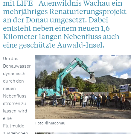
mit LIFE+ Auenwildnis Wachau ein
mehrjähriges Renaturierungsprojekt
an der Donau umgesetzt. Dabei
entsteht neben einem neuen 1,6
Kilometer langen Nebenfluss auch
eine geschützte Auwald-Insel.
Um das
Donauwasser
dynamisch
durch den
neuen
Nebenfluss
strömen zu
lassen, wird
eine
Foto: © viadonau
Flutmulde
ausgehoben,