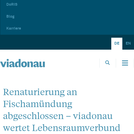
DoRIS
Blog
Karriere
DE
EN
Renaturierung an
Fischamündung
abgeschlossen – viadonau
wertet Lebensraumverbund