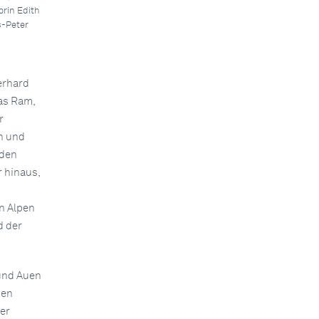
rin Edith
s-Peter
erhard
as Ram,
r
n und
nden
 hinaus,
n Alpen
d der
 und Auen
hen
er