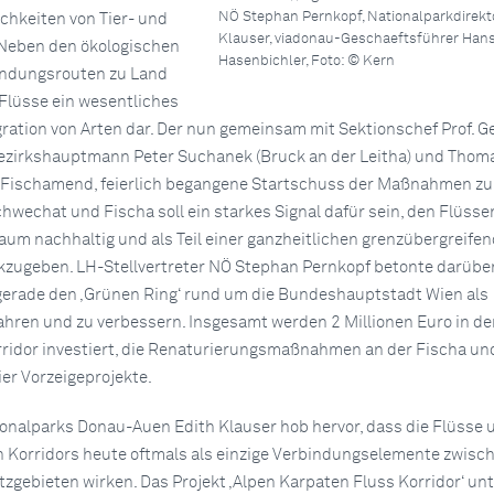
NÖ Stephan Pernkopf, Nationalparkdirekto
hkeiten von Tier- und
Klauser, viadonau-Geschaeftsführer Han
 Neben den ökologischen
Hasenbichler, Foto: © Kern
ndungsrouten zu Land
 Flüsse ein wesentliches
gration von Arten dar. Der nun gemeinsam mit Sektionschef Prof. G
Bezirkshauptmann Peter Suchanek (Bruck an der Leitha) und Thom
 Fischamend, feierlich begangene Startschuss der Maßnahmen zu
wechat und Fischa soll ein starkes Signal dafür sein, den Flüsse
Raum nachhaltig und als Teil einer ganzheitlichen grenzübergreife
zugeben. LH-Stellvertreter NÖ Stephan Pernkopf betonte darüber
, gerade den ‚Grünen Ring‘ rund um die Bundeshauptstadt Wien als
ren und zu verbessern. Insgesamt werden 2 Millionen Euro in de
ridor investiert, die Renaturierungsmaßnahmen an der Fischa un
er Vorzeigeprojekte.
ionalparks Donau-Auen Edith Klauser hob hervor, dass die Flüsse
 Korridors heute oftmals als einzige Verbindungselemente zwisc
gebieten wirken. Das Projekt ‚Alpen Karpaten Fluss Korridor‘ unt