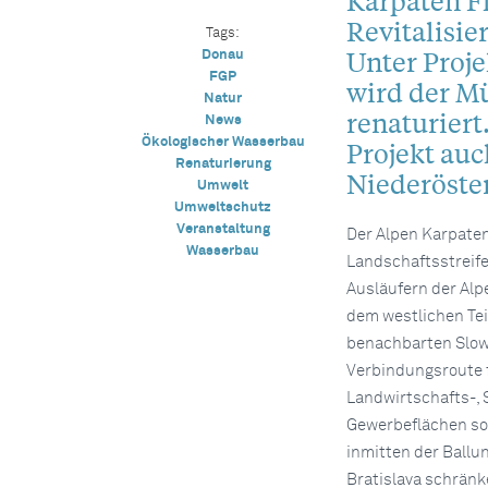
Karpaten Fl
Revitalisi
Tags:
Unter Proj
Donau
FGP
wird der M
Natur
renaturiert
News
Ökologischer Wasserbau
Projekt auc
Renaturierung
Niederöster
Umwelt
Umweltschutz
Veranstaltung
Der Alpen Karpaten 
Wasserbau
Landschaftsstreife
Ausläufern der Alp
dem westlichen Tei
benachbarten Slowak
Verbindungsroute fü
Landwirtschafts-, 
Gewerbeflächen so
inmitten der Ball
Bratislava schränk