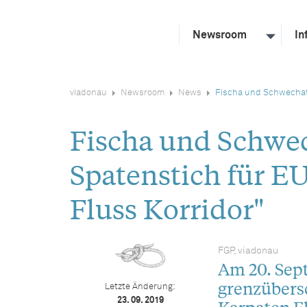
Newsroom
In
viadonau
Newsroom
News
Fischa und Schwechat 
Fischa und Schwech
Spatenstich für E
Fluss Korridor"
FGP, viadonau
Am 20. Sep
grenzübers
Letzte Änderung:
23. 09. 2019