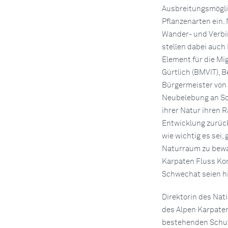
Ausbreitungsmöglic
Pflanzenarten ein.
Wander- und Verbi
stellen dabei auch
Element für die Mi
Gürtlich (BMVIT), 
Bürgermeister von
Neubelebung an Sch
ihrer Natur ihren 
Entwicklung zurück
wie wichtig es sei
Naturraum zu bewah
Karpaten Fluss Kor
Schwechat seien hi
Direktorin des Nat
des Alpen Karpaten
bestehenden Schutz