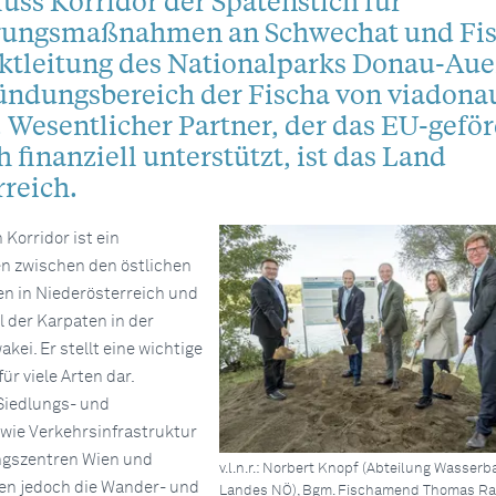
uss Korridor der Spatenstich für
erungsmaßnahmen an Schwechat und Fis
ektleitung des Nationalparks Donau-Au
ündungsbereich der Fischa von viadona
. Wesentlicher Partner, der das EU-gefö
h finanziell unterstützt, ist das Land
reich.
Korridor ist ein
n zwischen den östlichen
en in Niederösterreich und
l der Karpaten in der
ei. Er stellt eine wichtige
r viele Arten dar.
Siedlungs- und
wie Verkehrsinfrastruktur
ungszentren Wien und
v.l.n.r.: Norbert Knopf (Abteilung Wasser
en jedoch die Wander- und
Landes NÖ), Bgm. Fischamend Thomas Ram