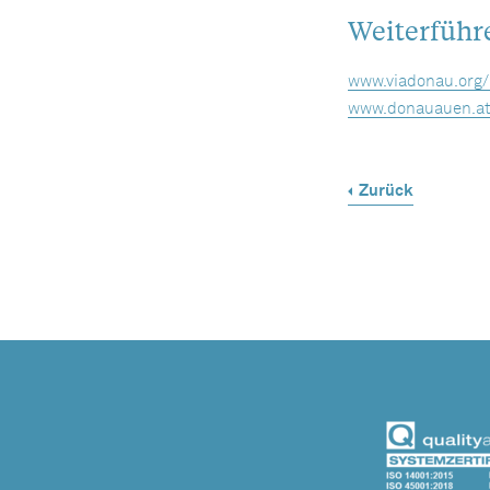
Weiterführ
www.viadonau.org/
www.donauauen.a
Zurück