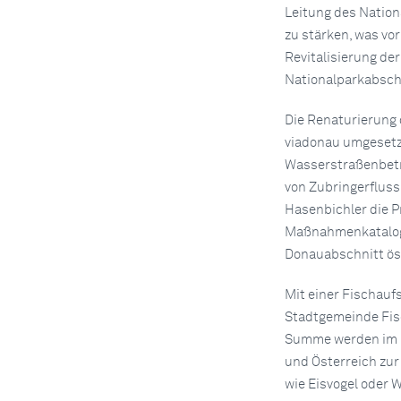
Leitung des Nation
zu stärken, was vor
Revitalisierung de
Nationalparkabschn
Die Renaturierung 
viadonau umgesetzt
Wasserstraßenbetr
von Zubringerfluss
Hasenbichler die 
Maßnahmenkatalogs
Donauabschnitt öst
Mit einer Fischaufs
Stadtgemeinde Fis
Summe werden im R
und Österreich zur
wie Eisvogel oder W