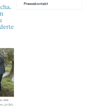
Pressekontakt
cha.
en
u
rderte
bau des
, LH StV.