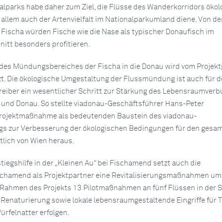
alparks habe daher zum Ziel, die Flüsse des Wanderkorridors ökol
 allem auch der Artenvielfalt im Nationalparkumland diene. Von de
r Fischa würden Fische wie die Nase als typischer Donaufisch im
itt besonders profitieren.
des Mündungsbereiches der Fischa in die Donau wird vom Projekt
. Die ökologische Umgestaltung der Flussmündung ist auch für 
eiber ein wesentlicher Schritt zur Stärkung des Lebensraumver
 und Donau. So stellte viadonau-Geschäftsführer Hans-Peter
Projektmaßnahme als bedeutenden Baustein des viadonau-
 zur Verbesserung der ökologischen Bedingungen für den gesa
lich von Wien heraus.
tiegshilfe in der „Kleinen Au“ bei Fischamend setzt auch die
chamend als Projektpartner eine Revitalisierungsmaßnahmen um.
ahmen des Projekts 13 Pilotmaßnahmen an fünf Flüssen in der S
 Renaturierung sowie lokale lebensraumgestaltende Eingriffe für T
ürfelnatter erfolgen.