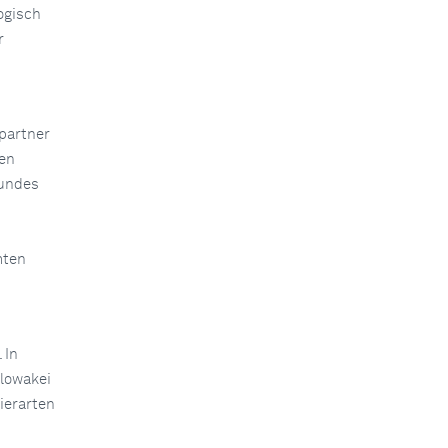
ogisch
r
partner
den
bundes
mten
 In
lowakei
ierarten