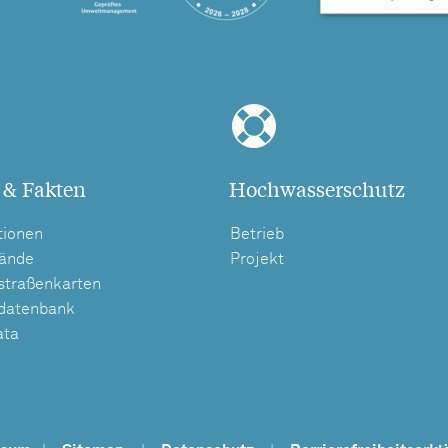
 & Fakten
Hochwasserschutz
tionen
Betrieb
tände
Projekt
straßenkarten
tdatenbank
ata