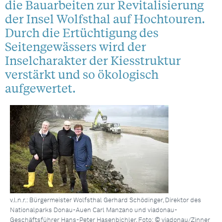
die Bauarbeiten zur Revitalisierung
der Insel Wolfsthal auf Hochtouren.
Durch die Ertüchtigung des
Seitengewässers wird der
Inselcharakter der Kiesstruktur
verstärkt und so ökologisch
aufgewertet.
v.l.n.r.: Bürgermeister Wolfsthal Gerhard Schödinger, Direktor des
Nationalparks Donau-Auen Carl Manzano und viadonau-
Geschäftsführer Hans-Peter Hasenbichler, Foto: © viadonau/Zinner