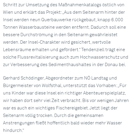
Schritt zur Umsetzung des Maßnahmenkatalogs östlich von
Wien und erklärt das Projekt: „Aus dem Seitenarm hinter der
Insel werden neun Querbauwerke rückgebaut, knapp 6.000
Tonnen Wasserbausteine werden entfernt. Dadurch soll eine
bessere Durchströmung in den Seitenarm gewährleistet
werden. Der Insel-Charakter wird gesichert, wertvolle
Lebensräume erhalten und gefördert.“ Tendenziell trägt eine
solche Flussrevitalisierung auch zum Hochwasserschutz und
zur Verbesserung des Sedimenthaushaltes in der Donau bei.
Gerhard Schödinger, Abgeordneter zum NÖ Landtag und
Bürgermeister von Wolfsthal, unterstützt das Vorhaben: „Für
uns Kinder war diese Insel ein richtiger Abenteuerspielplatz,
wir haben dort sehr viel Zeit verbracht. Bis vor wenigen Jahren
war es auch ein wichtiges Fischereigebiet. Jetzt liegt der
Seitenarm völlig trocken. Durch die gemeinsamen
Anstrengungen fließt hoffentlich bald wieder mehr Wasser
hindurch.“