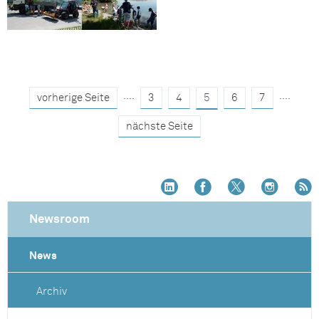
....
....
vorherige Seite
3
4
5
6
7
nächste Seite
Newsroom
News
Archiv