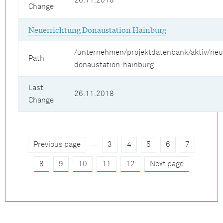
26.11.2018
Change
Neuerrichtung Donaustation Hainburg
/unternehmen/projektdatenbank/aktiv/neu
Path
donaustation-hainburg
Last
26.11.2018
Change
....
Previous page
3
4
5
6
7
8
9
10
11
12
Next page