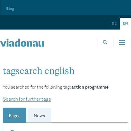
Blog
DE
EN
tagsearch english
You searched for the following tag:
action programme
Search for further tags
Pages
News