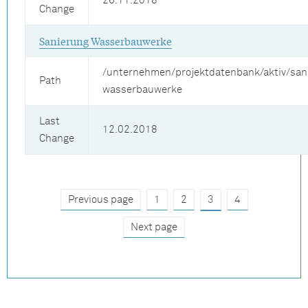
26.11.2018
Change
Sanierung Wasserbauwerke
/unternehmen/projektdatenbank/aktiv/san
Path
wasserbauwerke
Last
12.02.2018
Change
Previous page
1
2
3
4
Next page