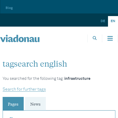
Blog
DE
EN
tagsearch english
You searched for the following tag:
infrastructure
Search for further tags
Pages
News