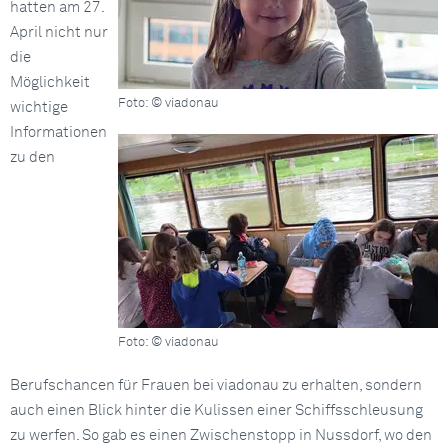
hatten am 27.
April nicht nur
die
Möglichkeit
Foto: © viadonau
wichtige
Informationen
zu den
Foto: © viadonau
Berufschancen für Frauen bei viadonau zu erhalten, sondern
auch einen Blick hinter die Kulissen einer Schiffsschleusung
zu werfen. So gab es einen Zwischenstopp in Nussdorf, wo den