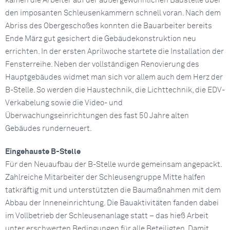
kamen die Arbeiter auf der außergewöhnlichen Baustelle über
den imposanten Schleusenkammern schnell voran. Nach dem
Abriss des Obergeschoßes konnten die Bauarbeiter bereits
Ende März gut gesichert die Gebäudekonstruktion neu
errichten. In der ersten Aprilwoche startete die Installation der
Fensterreihe. Neben der vollständigen Renovierung des
Hauptgebäudes widmet man sich vor allem auch dem Herz der
B-Stelle. So werden die Haustechnik, die Lichttechnik, die EDV-
Verkabelung sowie die Video- und
Überwachungseinrichtungen des fast 50 Jahre alten
Gebäudes runderneuert.
Eingehauste B-Stelle
Für den Neuaufbau der B-Stelle wurde gemeinsam angepackt.
Zahlreiche Mitarbeiter der Schleusengruppe Mitte halfen
tatkräftig mit und unterstützten die Baumaßnahmen mit dem
Abbau der Inneneinrichtung. Die Bauaktivitäten fanden dabei
im Vollbetrieb der Schleusenanlage statt – das hieß Arbeit
unter erschwerten Bedingungen für alle Beteiligten. Damit