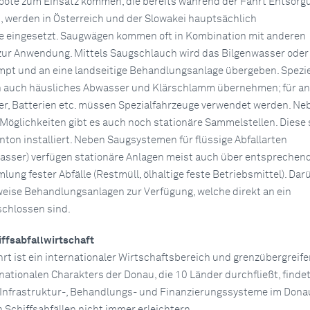
te zum Einsatz kommen, die bereits während der Fahrt Entsorg
 werden in Österreich und der Slowakei hauptsächlich
eingesetzt. Saugwägen kommen oft in Kombination mit anderen
r Anwendung. Mittels Saugschlauch wird das Bilgenwasser oder 
pt und an eine landseitige Behandlungsanlage übergeben. Spezie
auch häusliches Abwasser und Klärschlamm übernehmen; für a
lter, Batterien etc. müssen Spezialfahrzeuge verwendet werden. Ne
Möglichkeiten gibt es auch noch stationäre Sammelstellen. Diese 
nton installiert. Neben Saugsystemen für flüssige Abfallarten
asser) verfügen stationäre Anlagen meist auch über entsprechen
ung fester Abfälle (Restmüll, ölhaltige feste Betriebsmittel). Dar
weise Behandlungsanlagen zur Verfügung, welche direkt an ein
chlossen sind.
iffsabfallwirtschaft
rt ist ein internationaler Wirtschaftsbereich und grenzübergreifen
nationalen Charakters der Donau, die 10 Länder durchfließt, finde
e Infrastruktur-, Behandlungs- und Finanzierungssysteme im Don
 Schiffsabfällen nicht immer erleichtern.