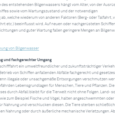
e des entstehenden Bilgenwassers hängt vom Alter, von der Ausrü
hiffes sowie vom Wartungszustand und der notwendigen
ab, welche wiederum von anderen Faktoren (Berg- oder Talfahrt, v
hrt etc.) beeinflusst wird. Auf neuen oder nachgerüsteten Schiffe
ichtungen und guter Wartung fallen geringere Mengen an Bilgenw
ehung von Bilgenwasser
ng und fachgerechter Umgang
chifffahrt ein umweltfreundlicher und zukunftsträchtiger Verkeh
 Betrieb von Schiffen anfallenden Abfälle fachgerecht und gesetz
Denn illegale oder unsachgemäße Entsorgungen verschmutzen wert
fährden Lebensgrundlagen für Menschen, Tiere und Pflanzen. Die
es durch Abfall bleibt für die Tierwelt nicht ohne Folgen. Land- s
wie zum Beispiel Fische und Vögel, halten angeschwemmten oder
ür Nahrung und verschlucken diesen. Die Tiere sterben schließlich
hen Nahrung oder durch äußerliche mechanische Verletzungen. A