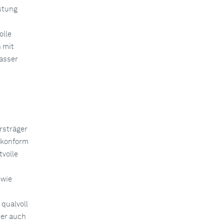
stung
olle
n mit
asser
rsträger
eskonform
volle
owie
 qualvoll
ber auch