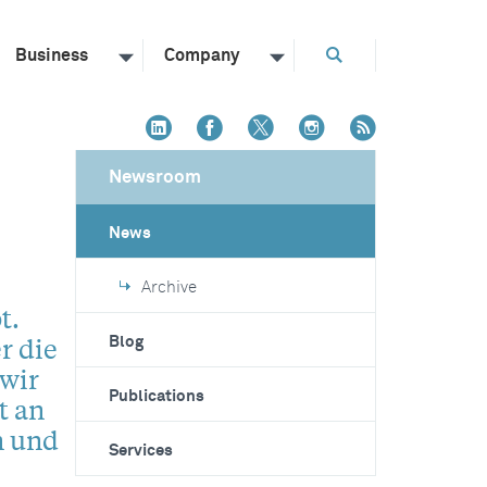
Business
Company
Newsroom
News
Archive
t.
r die
Blog
wir
Publications
t an
n und
Services