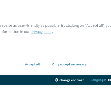
site as user-friendly as possible. By clicking on "Accept all", you
 information in our
privacy policy
.
Accept all
Only accept necessary
Language:
E
change contrast