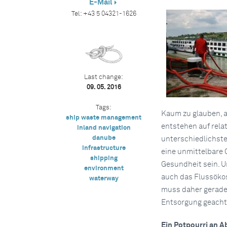
E-Mail
Tel:
+43 5 04321-1626
Last change:
09. 05. 2016
Tags:
Kaum zu glauben, a
ship waste management
entstehen auf rela
inland navigation
danube
unterschiedlichste
infrastructure
eine unmittelbare 
shipping
Gesundheit sein. 
environment
auch das Flussökos
waterway
muss daher gerade
Entsorgung geacht
Ein Potpourri an A