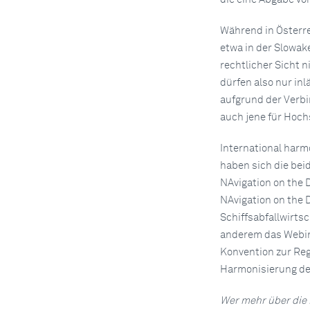
Während in Österrei
etwa in der Slowake
rechtlicher Sicht n
dürfen also nur in
aufgrund der Verb
auch jene für Hoch
International har
haben sich die be
NAvigation on the
NAvigation on the 
Schiffsabfallwirts
anderem das Webint
Konvention zur Reg
Harmonisierung der
Wer mehr über die 