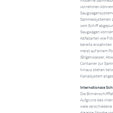
moderne Sammelboo
vornehmen können,
Saugwagensysteme 
Sammelsystemen zu
vom Schiff abgepum
Saugwägen können 
Abfallarten wie Fi
bereits erwähnten 
meist auf einem Po
(Bilgenwasser, Abw
Container zur Samml
hinaus stehen teil
Kanalsystem anges
Internationale Sch
Die Binnenschifffah
Aufgrund des inter
viele verschieden
die eine Abgabe von