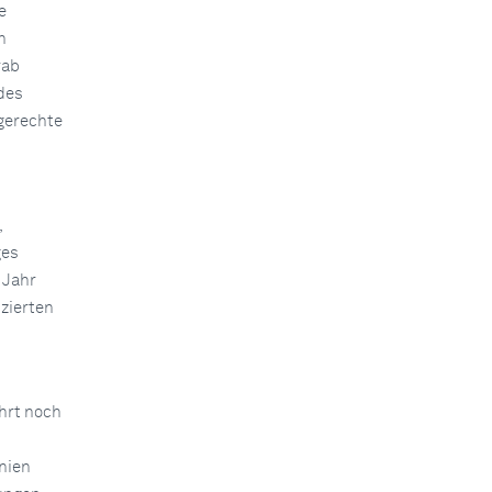
e
h
rab
des
gerechte
,
ges
 Jahr
zierten
hrt noch
nien