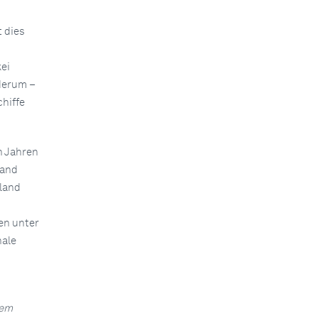
t dies
kei
ederum –
hiffe
n Jahren
land
land
en unter
nale
dem