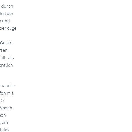
e durch
eil der
n und
er ölige
 Güter-
rten.
ll- als
ntlich
genannte
fen mit
15
 Wasch-
ach
 dem
t des