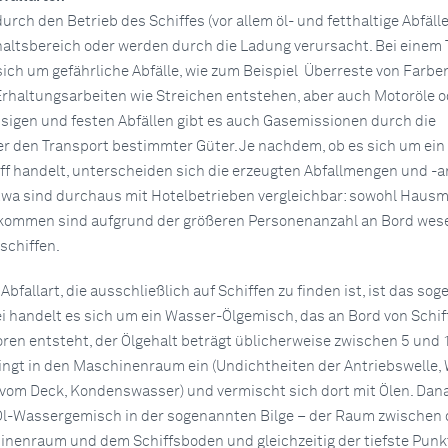
urch den Betrieb des Schiffes (vor allem öl- und fetthaltige Abfäll
altsbereich oder werden durch die Ladung verursacht. Bei einem T
 sich um gefährliche Abfälle, wie zum Beispiel Überreste von Farbe
Erhaltungsarbeiten wie Streichen entstehen, aber auch Motoröle od
sigen und festen Abfällen gibt es auch Gasemissionen durch die
r den Transport bestimmter Güter. Je nachdem, ob es sich um ein
ff handelt, unterscheiden sich die erzeugten Abfallmengen und -a
twa sind durchaus mit Hotelbetrieben vergleichbar: sowohl Hausmü
ommen sind aufgrund der größeren Personenanzahl an Bord wese
schiffen.
 Abfallart, die ausschließlich auf Schiffen zu finden ist, ist das so
i handelt es sich um ein Wasser-Ölgemisch, das an Bord von Schif
n entsteht, der Ölgehalt beträgt üblicherweise zwischen 5 und 
ingt in den Maschinenraum ein (Undichtheiten der Antriebswelle,
vom Deck, Kondenswasser) und vermischt sich dort mit Ölen. Dan
Öl-Wassergemisch in der sogenannten Bilge – der Raum zwischen
nenraum und dem Schiffsboden und gleichzeitig der tiefste Punk