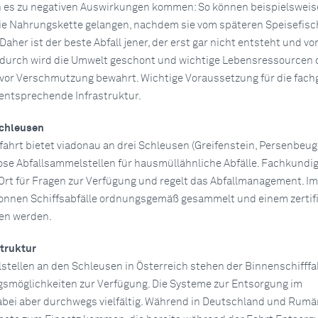
 es zu negativen Auswirkungen kommen: So können beispielsweis
 die Nahrungskette gelangen, nachdem sie vom späteren Speisefisc
aher ist der beste Abfall jener, der erst gar nicht entsteht und vo
adurch wird die Umwelt geschont und wichtige Lebensressourcen 
or Verschmutzung bewahrt. Wichtige Voraussetzung für die fach
 entsprechende Infrastruktur.
chleusen
fahrt bietet viadonau an drei Schleusen (Greifenstein, Persenbeug
se Abfallsammelstellen für hausmüllähnliche Abfälle. Fachkundi
 Ort für Fragen zur Verfügung und regelt das Abfallmanagement. Im
onnen Schiffsabfälle ordnungsgemäß gesammelt und einem zertifi
en werden.
truktur
ellen an den Schleusen in Österreich stehen der Binnenschifffa
smöglichkeiten zur Verfügung. Die Systeme zur Entsorgung im
bei aber durchwegs vielfältig. Während in Deutschland und Rumä