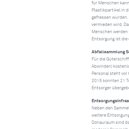
für Menschen kann
Plastikpartikel in
gefressen wurden. D
vermieden wird. D
Menschen werden v
Entsorgung ist die
Abfallsammlung S
Für die Güterschiff
Abwinden) kostenlo
Personal steht vor
2015 konnten 21 T
Entsorger übergeb
Entsorgungsinfras
Neben den Sammelst
weitere Entsorgung
Donauraum sind da