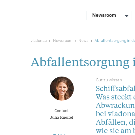
Newsroom
viadonau
Newsroom
News
Abfallentsorgung in d
Abfallentsorgung 
Gut zu wissen
Schiffsabfal
Was steckt 
Abwrackung
bei viadona
Contact
Julia Kneifel
Abfällen, d
wie sie am 