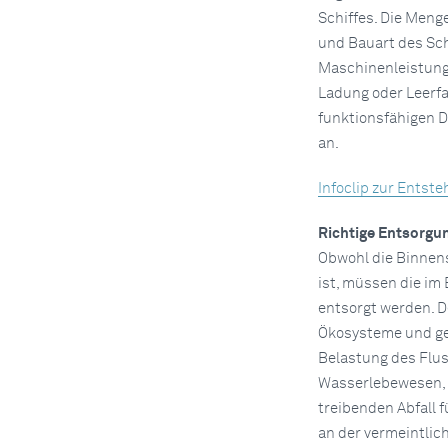
Schiffes. Die Meng
und Bauart des Sc
Maschinenleistung 
Ladung oder Leerfa
funktionsfähigen D
an.
Infoclip zur Entst
Richtige Entsorgu
Obwohl die Binnens
ist, müssen die im
entsorgt werden. 
Ökosysteme und ge
Belastung des Fluss
Wasserlebewesen, 
treibenden Abfall f
an der vermeintlic