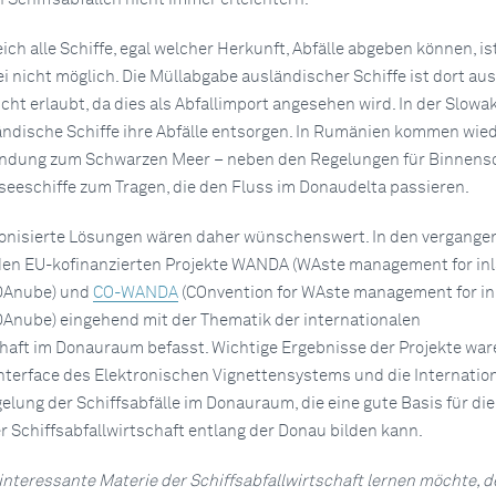
ch alle Schiffe, egal welcher Herkunft, Abfälle abgeben können, is
i nicht möglich. Die Müllabgabe ausländischer Schiffe ist dort aus
icht erlaubt, da dies als Abfallimport angesehen wird. In der Slowa
ländische Schiffe ihre Abfälle entsorgen. In Rumänien kommen wi
indung zum Schwarzen Meer – neben den Regelungen für Binnensc
seeschiffe zum Tragen, die den Fluss im Donaudelta passieren.
monisierte Lösungen wären daher wünschenswert. In den vergange
iden EU-kofinanzierten Projekte WANDA (WAste management for in
 DAnube) und
CO-WANDA
(COnvention for WAste management for in
DAnube) eingehend mit der Thematik der internationalen
chaft im Donauraum befasst. Wichtige Ergebnisse der Projekte war
erface des Elektronischen Vignettensystems und die Internatio
elung der Schiffsabfälle im Donauraum, die eine gute Basis für die
 Schiffsabfallwirtschaft entlang der Donau bilden kann.
interessante Materie der Schiffsabfallwirtschaft lernen möchte, 