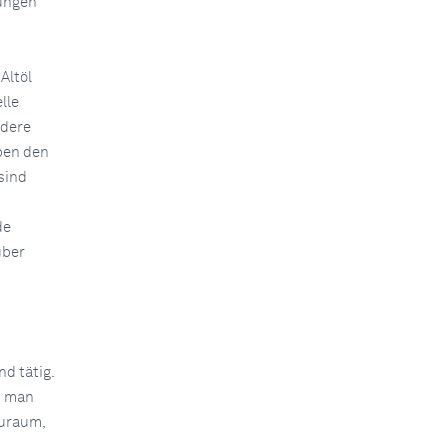
ungen
Altöl
lle
ndere
ben den
sind
de
über
d tätig.
t man
auraum,