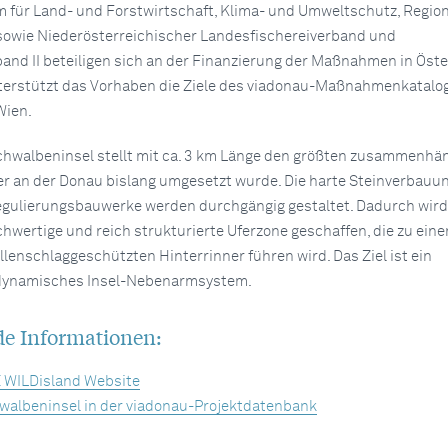
 für Land- und Forstwirtschaft, Klima- und Umweltschutz, Regio
sowie Niederösterreichischer Landesfischereiverband und
band II beteiligen sich an der Finanzierung der Maßnahmen in Öste
erstützt das Vorhaben die Ziele des viadonau-Maßnahmenkatalogs
Wien.
chwalbeninsel stellt mit ca. 3 km Länge den größten zusammenh
er an der Donau bislang umgesetzt wurde. Die harte Steinverbauu
egulierungsbauwerke werden durchgängig gestaltet. Dadurch wird
chwertige und reich strukturierte Uferzone geschaffen, die zu ein
lenschlaggeschützten Hinterrinner führen wird. Das Ziel ist ein
dynamisches Insel-Nebenarmsystem.
de Informationen:
 WILDisland Website
walbeninsel in der viadonau-Projektdatenbank