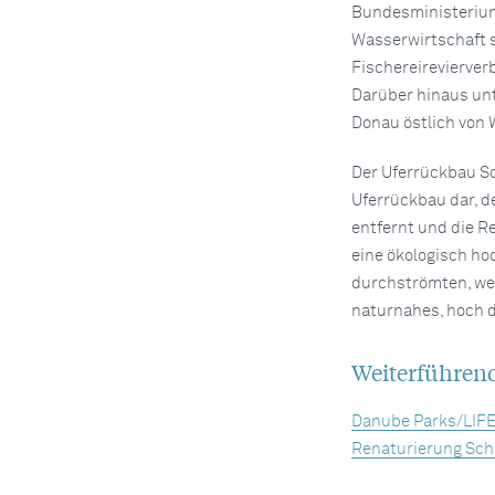
Bundesministerium
Wasserwirtschaft 
Fischereirevierver
Darüber hinaus unt
Donau östlich von 
Der Uferrückbau S
Uferrückbau dar, d
entfernt und die R
eine ökologisch ho
durchströmten, wel
naturnahes, hoch 
Weiterführen
Danube Parks/LIFE
Renaturierung Sch