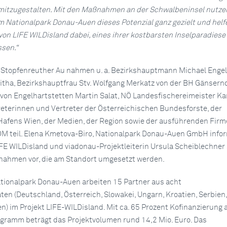
mitzugestalten. Mit den Maßnahmen an der Schwalbeninsel nutze
Nationalpark Donau-Auen dieses Potenzial ganz gezielt und helf
n LIFE WILDisland dabei, eines ihrer kostbarsten Inselparadiese
ssen.“
 Stopfenreuther Au nahmen u. a. Bezirkshauptmann Michael Engel
itha, Bezirkshauptfrau Stv. Wolfgang Merkatz von der BH Gänsernd
von Engelhartstetten Martin Salat, NÖ Landesfischereimeister Ka
reterinnen und Vertreter der Österreichischen Bundesforste, der
afens Wien, der Medien, der Region sowie der ausführenden Firm
M teil. Elena Kmetova-Biro, Nationalpark Donau-Auen GmbH infor
IFE WILDisland und viadonau-Projektleiterin Ursula Scheiblechner 
nahmen vor, die am Standort umgesetzt werden.
tionalpark Donau-Auen arbeiten 15 Partner aus acht
en (Deutschland, Österreich, Slowakei, Ungarn, Kroatien, Serbien,
n) im Projekt LIFE-WILDisland. Mit ca. 65 Prozent Kofinanzierung
gramm beträgt das Projektvolumen rund 14,2 Mio. Euro. Das