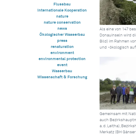
Flussbau
Internationale Kooperation
nature
nature conservation
news
Als eine von 147 b
Ökologischer Wasserbau
Donauinseln wird di
press
Bild) im Rahmen von
renaturation
und -ökologisch auf
environment
environmental protection
event
Wasserbau
Wissenschaft & Forschung
Gemeinsam mit Nati
auch Bezirkshauptm
a. d. Leitha), Bezir
Merkatz (BH Gänsern