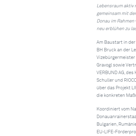
Lebensraum aktiv 
gemeinsam mit dem 
Donau im Rahmen vo
neu erblühen zu la
Am Baustart in der
BH Bruck an der Le
Vizebürgermeister 
Gravogl sowie Vert
VERBUND AG, des H
Schuller und RIOCO
über das Projekt L
die konkreten Maß
Koordiniert vom Na
Donauanrainerstaat
Bulgarien, Rumänie
EU-LIFE-Förderpro