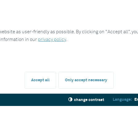
site as user-friendly as possible. By clicking on "Accept all", you
 information in our
privacy policy
.
Accept all
Only accept necessary
Language:
E
change contrast