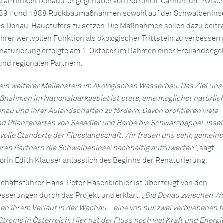
 am linken Donauufer gegenüber von Petronell-Carnuntum zwisc
891 und 1888 Rückbaumaßnahmen sowohl auf der Schwalbeninse
es Donau-Hauptufers zu setzen. Die Maßnahmen sollen dazu beitra
hrer wertvollen Funktion als ökologischer Trittstein zu verbessern
enaturierung erfolgte am 1. Oktober im Rahmen einer Freilandbeg
 und regionalen Partnern.
 ein weiterer Meilenstein im ökologischen Wasserbau. Das Ziel uns
ahmen im Nationalparkgebiet ist stets, eine möglichst natürlic
nau und ihrer Aulandschaften zu fördern. Davon profitieren viele
nd Pflanzenarten von Seeadler und Barbe bis Schwarzpappel. Insel
volle Standorte der Flusslandschaft. Wir freuen uns sehr, gemein
ren Partnern die Schwalbeninsel nachhaltig aufzuwerten“
, sagt
orin Edith Klauser anlässlich des Beginns der Renaturierung.
chäftsführer Hans-Peter Hasenbichler ist überzeugt von den
sserungen durch das Projekt und erklärt:
„Die Donau zwischen W
ben ihrem Verlauf in der Wachau – eine von nur zwei verbliebenen f
troms in Österreich. Hier hat der Fluss noch viel Kraft und Energi