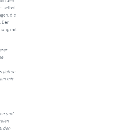
hen den
l selbst
gen, die
. Der
ehung mit
erer
he
n gelten
sam mit
ien und
reien
e, den