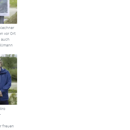
blechner
n vor Ort
s auch
illmann
Biro
-
r freuen