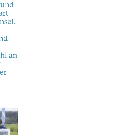
 und
art
nsel.
and
hl an
r
er