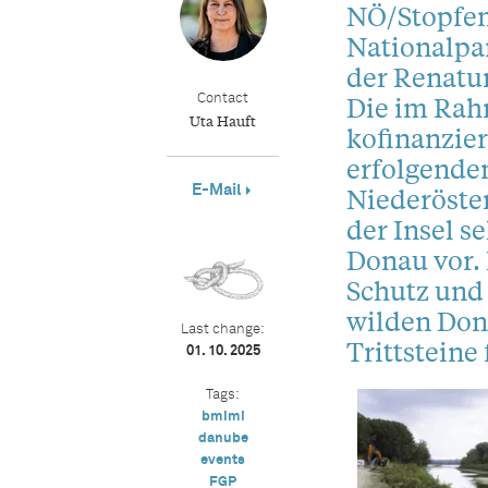
NÖ/Stopfen
Nationalpa
der Renatu
Die im Rah
Contact
Uta Hauft
kofinanzie
erfolgenden
E-Mail
Niederöste
der Insel s
Donau vor. 
Schutz und 
wilden Dona
Last change:
Trittstein
01. 10. 2025
Tags:
bmimi
danube
events
FGP