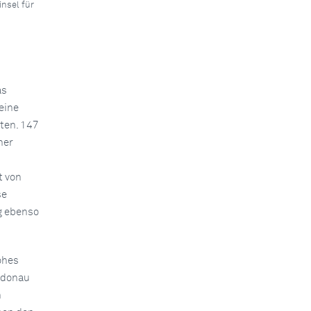
nsel für
as
eine
ten. 147
her
t von
se
g ebenso
ohes
adonau
h