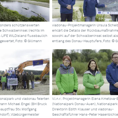
esonders schützenswerten
viadonau-Projektmanagerin Ursula Schei
e Schwalbeninsel (rechts im
erklärt die Details der Rückbaumaßnahme
 LIFE WILDisland flussbaulich
sowohl auf der Schwalbeninsel selbst al
gewertet, Foto: © Gillmann
entlang des Donau-Hauptufers, Foto: © G
onalpark und viadonau feierten
V.l.n.r.: Projektmanagerin Elena Kmetova-
ann Michael Engel (BH Bruck
(Nationalpark Donau-Auen), Nationalpark
kshauptfrau Stv. Wolfgang
Direktorin Edith Klauser und viadonau-
dorf), Vizebürgermeister
Geschäftsführer Hans-Peter Hasenbichle