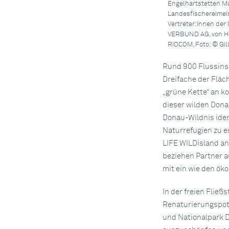
Engelhartstetten Ma
Landesfischereimeis
Vertreter:innen der 
VERBUND AG, von Ha
RIOCOM, Foto: © Gi
Rund 900 Flussinse
Dreifache der Fläc
„grüne Kette“ an k
dieser wilden Don
Donau-Wildnis ident
Naturrefugien zu e
LIFE WILDisland a
beziehen Partner 
mit ein wie den ök
In der freien Flie
Renaturierungspote
und Nationalpark 