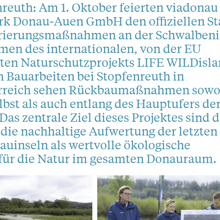
reuth: Am 1. Oktober feierten viadonau
rk Donau-Auen GmbH den offiziellen St
rierungsmaßnahmen an der Schwalbeni
men des internationalen, von der EU
rten Naturschutzprojekts LIFE WILDisl
 Bauarbeiten bei Stopfenreuth in
rreich sehen Rückbaumaßnahmen sowo
elbst als auch entlang des Hauptufers de
Das zentrale Ziel dieses Projektes sind d
die nachhaltige Aufwertung der letzten
uinseln als wertvolle ökologische
e für die Natur im gesamten Donauraum.