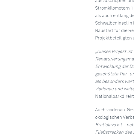
auszuschöpfen und
Stromkilometern 1
als auch entlang d
Schwalbeninsel in i
Baustart für die R
Projektbeteiligten
„Dieses Projekt ist
Renaturierungsmaßn
Entwicklung der Do
geschützte Tier- u
als besonders wert
viadonau und weite
Nationalparkdirekt
Auch viadonau-Ges
ökologischen Verbe
Bratislava ist – ne
Fließstrecken des S