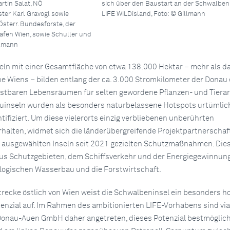
rtin Salat, NÖ
sich über den Baustart an der Schwalbeni
ter Karl Gravogl sowie
LIFE WILDisland, Foto: © Gillmann
Österr. Bundesforste, der
fen Wien, sowie Schuller und
llmann
ln mit einer Gesamtfläche von etwa 138.000 Hektar – mehr als d
he Wiens – bilden entlang der ca. 3.000 Stromkilometer der Donau 
ostbaren Lebensräumen für selten gewordene Pflanzen- und Tierar
auinseln wurden als besonders naturbelassene Hotspots urtümlic
ifiziert. Um diese vielerorts einzig verbliebenen unberührten
rhalten, widmet sich die länderübergreifende Projektpartnerschaf
n ausgewählten Inseln seit 2021 gezielten Schutzmaßnahmen. Die
aus Schutzgebieten, dem Schiffsverkehr und der Energiegewinnun
ologischen Wasserbau und die Forstwirtschaft.
ßstrecke östlich von Wien weist die Schwalbeninsel ein besonders h
nzial auf. Im Rahmen des ambitionierten LIFE-Vorhabens sind vi
Donau-Auen GmbH daher angetreten, dieses Potenzial bestmöglic