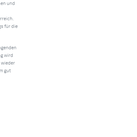
nen und
rreich.
 für die
ängenden
ng wird
 wieder
em gut