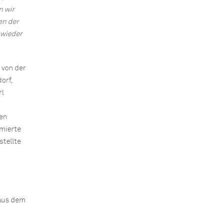
n wir
en der
 wieder
 von der
orf,
rl
en
mierte
stellte
 aus dem