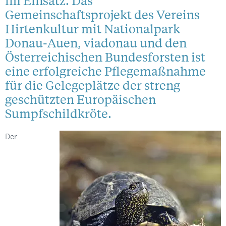
im Einsatz. Das
Gemeinschaftsprojekt des Vereins
Hirtenkultur mit Nationalpark
Donau-Auen, viadonau und den
Österreichischen Bundesforsten ist
eine erfolgreiche Pflegemaßnahme
für die Gelegeplätze der streng
geschützten Europäischen
Sumpfschildkröte.
Der