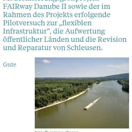
FAIRway Danube II sowie der im
Rahmen des Projekts erfolgende
Pilotversuch zur „flexiblen
Infrastruktur“, die Aufwertung
öffentlicher Länden und die Revision
und Reparatur von Schleusen.
Gute