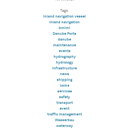
Tags:
inland navigation vessel
inland navigation
bmimi
Danube Ports
danube
maintenance
events
hydrography
hydrology
infrastructure
news
shipping
locks
services
safety
transport
event
traffic management
Wasserbau
waterway