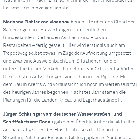
Testfahrten im Raum Linz, so Michna, der hier eindrückliches
Fotomaterial herzeigen konnte.
Marianne Pichler von viadonau
berichtete über den Stand der
Sanierungen und Aufwertungen der öffentlichen
Bundesländen. Die Länden Aschach sind – bis auf
Restarbeiten – fertig gestellt. Hier wird erstmals auch am
Treppelweg selbst etwas im Zuge der Aufwertung umgesetzt,
und zwar eine Ausweichbucht, um Situationen für die
unterschiedlichen Verkehrsteilnehmer vor Ort zu entschärfen.
Die nächsten Aufwertungen sind schon in der Pipeline: Mit
dem Bau in Krems wird voraussichtlich noch im vierten Quartal
des heurigen Jahres begonnen. Nächstes Jahr starten die
Planungen für die Länden Krieau und Lagerhauslände II.
Jürgen Schillinger vom deutschen Wasserstraßen- und
Schifffahrtsamt Donau
gab einen Überblick über die aktuellen
Ausbau-Tätigkeiten des Flaschenhalses der Donau bei
Straubing-Vilshofen. Ein Sechstel des geplanten Ausbaus sei