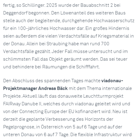
fertig, so Schillinger. 2025 wurde der Bauabschnitt 2 bei
Deggendorf begonnen. Den Löwenanteil des weiteren Baus
stelle auch der begleitende, durchgehende Hochwasserschutz
für ein 100-jährliches Hochwasser dar. Ein großes Hindernis
seien außerdem die vielen Verdachtsfälle auf Kriegsmaterial in
der Donau. Allein bei Straubing habe man rund 700
Verdachtsfälle gezählt. Jeder Fall müsse untersucht und im
schlimmsten Fall das Objekt geräumt werden. Das sei teuer
und behindere bei Räumungen die Schifffahrt.
Den Abschluss des spannenden Tages machte
viadonau-
Projektmanager Andreas Bäck
mit dem Thema internationale
Projekte. Aktuell läuft das donauweite Leuchtturmprojekt
FAIRway Danube II, welches durch viadonau geleitet wird und
von der Connecting Europe der EU kofinanziert wird. Neu ist
derzeit die geplante Verbesserung des Horizonts der
Pegelprognose, in Österreich von 5 auf 6 Tage und auf der
unteren Donau von 6 auf 7 Tage. Die flexible Infrastruktur wird