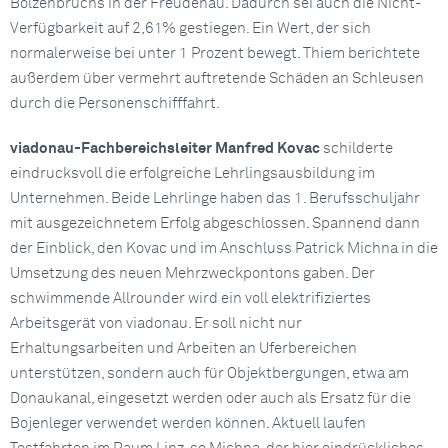
Bolzenbruchs in der Freudenau. Dadurch sei auch die Nicht-
Verfügbarkeit auf 2,61% gestiegen. Ein Wert, der sich
normalerweise bei unter 1 Prozent bewegt. Thiem berichtete
außerdem über vermehrt auftretende Schäden an Schleusen
durch die Personenschifffahrt.
viadonau-Fachbereichsleiter Manfred Kovac
schilderte
eindrucksvoll die erfolgreiche Lehrlingsausbildung im
Unternehmen. Beide Lehrlinge haben das 1. Berufsschuljahr
mit ausgezeichnetem Erfolg abgeschlossen. Spannend dann
der Einblick, den Kovac und im Anschluss Patrick Michna in die
Umsetzung des neuen Mehrzweckpontons gaben. Der
schwimmende Allrounder wird ein voll elektrifiziertes
Arbeitsgerät von viadonau. Er soll nicht nur
Erhaltungsarbeiten und Arbeiten an Uferbereichen
unterstützen, sondern auch für Objektbergungen, etwa am
Donaukanal, eingesetzt werden oder auch als Ersatz für die
Bojenleger verwendet werden können. Aktuell laufen