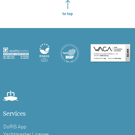
to top
Services
DoRIS App
Yachtmaster License