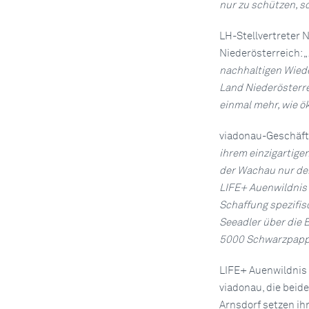
nur zu schützen, s
LH-Stellvertreter N
Niederösterreich: „
nachhaltigen Wied
Land Niederösterre
einmal mehr, wie ö
viadonau-Geschäfts
ihrem einzigartige
der Wachau nur de
LIFE+ Auenwildnis 
Schaffung spezifis
Seeadler über die
5000 Schwarzpappe
LIFE+ Auenwildnis W
viadonau, die bei
Arnsdorf setzen ih