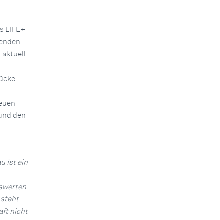
.
ts LIFE+
senden
 aktuell
ücke.
neuen
 und den
u ist ein
swerten
 steht
ft nicht