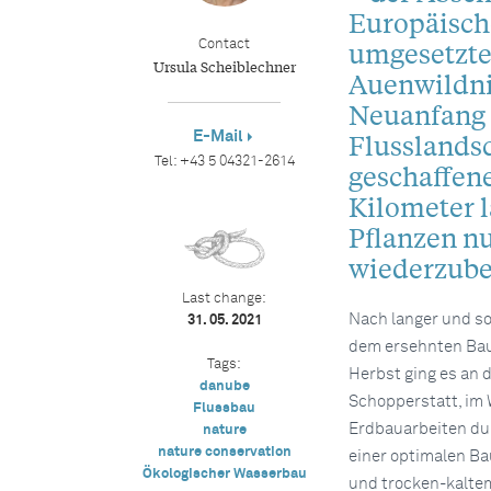
Europäisch
umgesetzte
Contact
Ursula Scheiblechner
Auenwildni
Neuanfang f
E-Mail
Flusslandsc
Tel:
+43 5 04321-2614
geschaffene
Kilometer l
Pflanzen nu
wiederzube
Last change:
Nach langer und so
31. 05. 2021
dem ersehnten Bau
Tags:
Herbst ging es an 
danube
Schopperstatt, im 
Flussbau
Erdbauarbeiten du
nature
nature conservation
einer optimalen B
Ökologischer Wasserbau
und trocken-kaltem