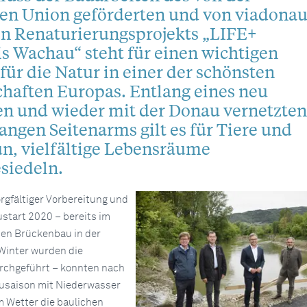
en Union geförderten und von viadona
n Renaturierungsprojekts „LIFE+
s Wachau“ steht für einen wichtigen
ür die Natur in einer der schönsten
haften Europas. Entlang eines neu
n und wieder mit der Donau vernetzten 
angen Seitenarms gilt es für Tiere und
n, vielfältige Lebensräume
siedeln.
rgfältiger Vorbereitung und
start 2020 – bereits im
den Brückenbau in der
Winter wurden die
rchgeführt – konnten nach
ausaison mit Niederwasser
 Wetter die baulichen