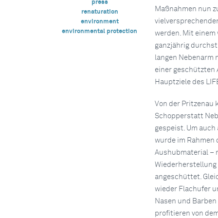
press
Maßnahmen nun zu 
renaturation
vielversprechende
environment
environmental protection
werden. Mit einem 
ganzjährig durchst
langen Nebenarm m
einer geschützten 
Hauptziele des LIFE
Von der Pritzenau
Schopperstatt Neb
gespeist. Um auch 
wurde im Rahmen d
Aushubmaterial – r
Wiederherstellung
angeschüttet. Gle
wieder Flachufer u
Nasen und Barben 
profitieren von dem