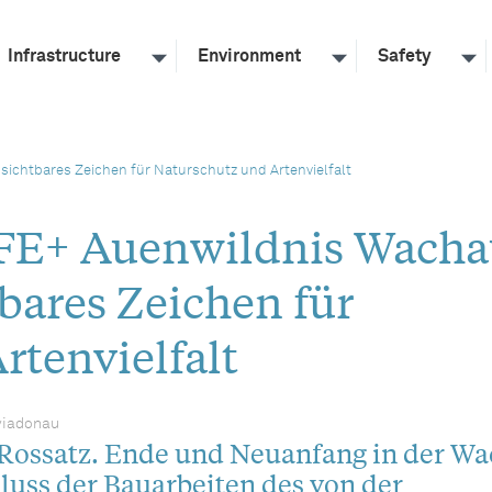
Infrastructure
Environment
Safety
ichtbares Zeichen für Naturschutz und Artenvielfalt
IFE+ Auenwildnis Wach
tbares Zeichen für
rtenvielfalt
viadonau
Rossatz. Ende und Neuanfang in der W
luss der Bauarbeiten des von der