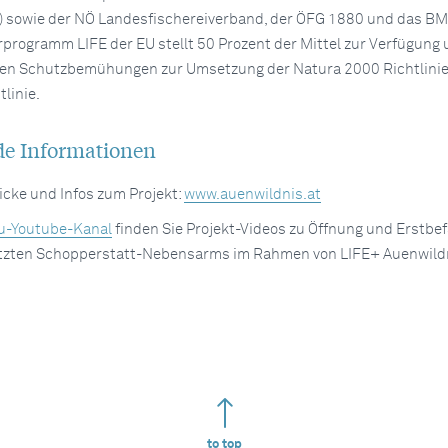
) sowie der NÖ Landesfischereiverband, der ÖFG 1880 und das B
rprogramm LIFE der EU stellt 50 Prozent der Mittel zur Verfügung 
iten Schutzbemühungen zur Umsetzung der Natura 2000 Richtlinie
linie.
de Informationen
licke und Infos zum Projekt:
www.auenwildnis.at
u-Youtube-Kanal
finden Sie Projekt-Videos zu Öffnung und Erstbe
tzten Schopperstatt-Nebensarms im Rahmen von LIFE+ Auenwild
to top