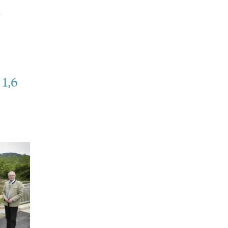
u
1,6