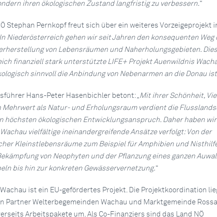
ondern ihren ökologischen Zustand langfristig zu verbessern.
“
Ö Stephan Pernkopf freut sich über ein weiteres Vorzeigeprojekt i
In Niederösterreich gehen wir seit Jahren den konsequenten Weg 
erherstellung von Lebensräumen und Naherholungsgebieten. Die
ich finanziell stark unterstützte LIFE+ Projekt Auenwildnis Wacha
kologisch sinnvoll die Anbindung von Nebenarmen an die Donau ist
führer Hans-Peter Hasenbichler betont: „
Mit ihrer Schönheit, Vie
n Mehrwert als Natur- und Erholungsraum verdient die Flusslands
n höchsten ökologischen Entwicklungsanspruch. Daher haben wir
Wachau vielfältige ineinandergreifende Ansätze verfolgt: Von der
cher Kleinstlebensräume zum Beispiel für Amphibien und Nisthilfe
 Bekämpfung von Neophyten und der Pflanzung eines ganzen Auwal
ln bis hin zur konkreten Gewässervernetzung.
“
achau ist ein EU-gefördertes Projekt. Die Projektkoordination lie
den Partner Welterbegemeinden Wachau und Marktgemeinde Rossa
rerseits Arbeitspakete um. Als Co-Finanziers sind das Land NÖ