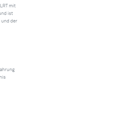
MLRT mit
und ist
 und der
fahrung
nis