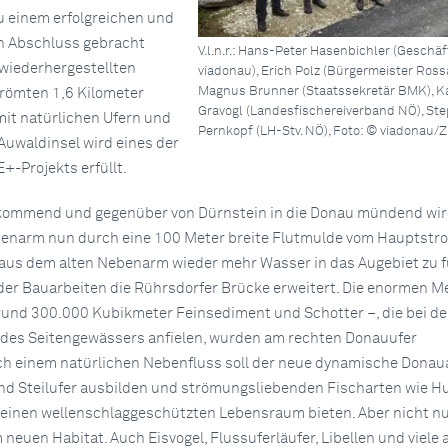
einem erfolgreichen und
n Abschluss gebracht
V.l.n.r.: Hans-Peter Hasenbichler (Geschä
wiederhergestellten
viadonau), Erich Polz (Bürgermeister Rossa
Magnus Brunner (Staatssekretär BMK), K
römten 1,6 Kilometer
Gravogl (Landesfischereiverband NÖ), St
it natürlichen Ufern und
Pernkopf (LH-Stv. NÖ), Foto: © viadonau/Z
Auwaldinsel wird eines der
+-Projekts erfüllt.
 kommend und gegenüber von Dürnstein in die Donau mündend wir
enarm nun durch eine 100 Meter breite Flutmulde vom Hauptstr
aus dem alten Nebenarm wieder mehr Wasser in das Augebiet zu f
er Bauarbeiten die Rührsdorfer Brücke erweitert. Die enormen M
und 300.000 Kubikmeter Feinsediment und Schotter –, die bei de
 des Seitengewässers anfielen, wurden am rechten Donauufer
ich einem natürlichen Nebenfluss soll der neue dynamische Dona
nd Steilufer ausbilden und strömungsliebenden Fischarten wie H
einen wellenschlaggeschützten Lebensraum bieten. Aber nicht nu
 neuen Habitat. Auch Eisvogel, Flussuferläufer, Libellen und viele