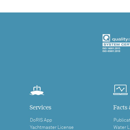
Services
Facts 
DoRIS App
Publica
Yachtmaster License
Water L