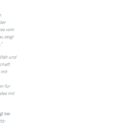
n
der
ses vom
u zeigt
.
“
lfalt und
chaft
 mit
n für
des mit
gt bei
tz-