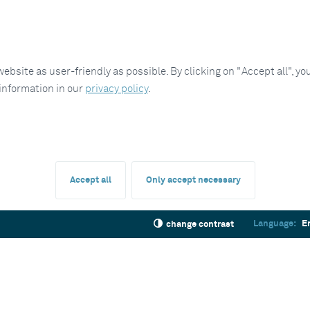
site as user-friendly as possible. By clicking on "Accept all", you
 information in our
privacy policy
.
Accept all
Only accept necessary
Language:
E
change contrast