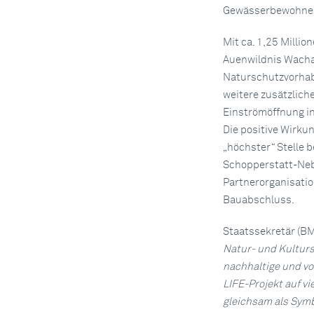
Gewässerbewohner s
Mit ca. 1,25 Milli
Auenwildnis Wachau
Naturschutzvorhabe
weitere zusätzlich
Einströmöffnung in
Die positive Wirk
„höchster“ Stelle b
Schopperstatt-Neb
Partnerorganisati
Bauabschluss.
Staatssekretär (BM
Natur- und Kulturs
nachhaltige und v
LIFE-Projekt auf v
gleichsam als Symb