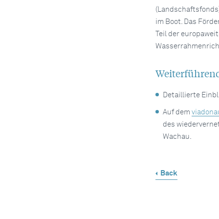
(Landschaftsfonds
im Boot. Das Förde
Teil der europawe
Wasserrahmenricht
Weiterführen
Detaillierte Einb
Auf dem
viadona
des wiederverne
Wachau.
Back