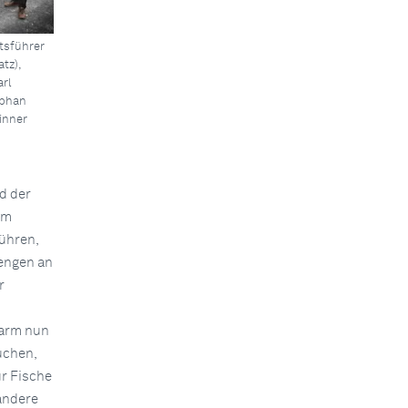
ftsführer
tz),
arl
ephan
inner
d der
om
ühren,
engen an
r
uarm nun
uchen,
r Fische
 andere