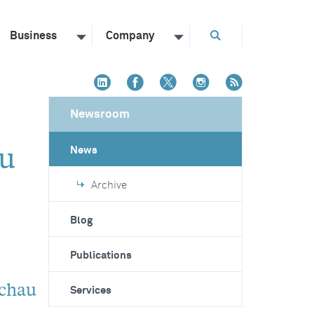
Business
Company
Newsroom
au
News
Archive
Blog
Publications
achau
Services